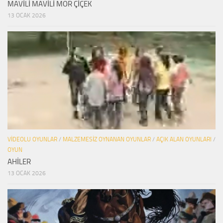
MAVİLİ MAVİLİ MOR ÇİÇEK
13 OCAK 2026
VIDEOLU OYUNLAR
/
MALZEMESIZ OYNANAN OYUNLAR
/
AÇIK ALAN OYUNLARI
/
OYUN
AHİLER
13 OCAK 2026