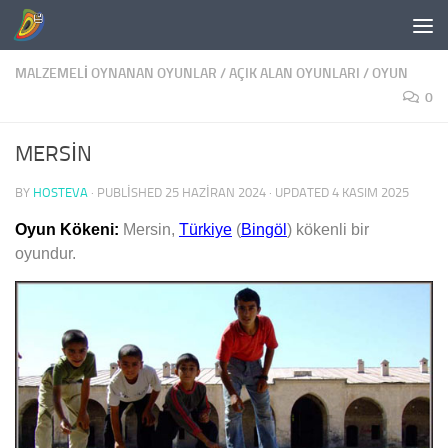
Skip to content
MALZEMELI OYNANAN OYUNLAR
/
AÇIK ALAN OYUNLARI
/
OYUN
0
MERSİN
BY
HOSTEVA
· PUBLISHED
25 HAZIRAN 2024
· UPDATED
4 KASIM 2025
Oyun Kökeni:
Mersin,
Türkiye
(
Bingöl
) kökenli bir
oyundur.