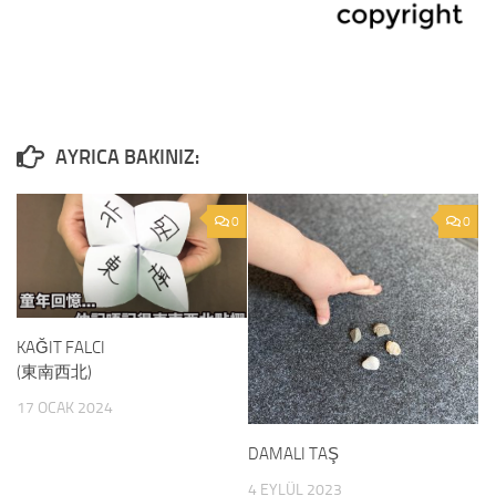
0
0
KAĞIT FALCI
(東南西北)
17 OCAK 2024
DAMALI TAŞ
4 EYLÜL 2023