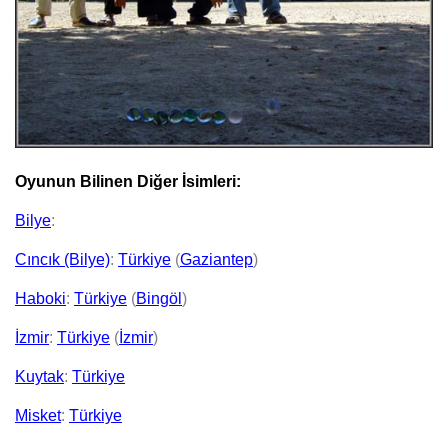
Oyunun Bilinen Diğer İsimleri:
Bilye
:
Cıncık (Bilye)
:
Türkiye
(
Gaziantep
)
Haboki
:
Türkiye
(
Bingöl
)
İzmir
:
Türkiye
(
İzmir
)
Kuytak
:
Türkiye
Misket
:
Türkiye