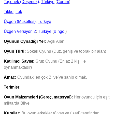
Taşenek (Deşenek)
:
Türkiye
(
Çorum
)
Tikke
:
Irak
Üçgen (Müselles)
:
Türkiye
Üçgen Versiyon 2
:
Türkiye
(
Bingöl
)
Oyunun Oynadığı Yer:
Açık Alan
Oyun Türü:
Sokak Oyunu (Düz, geniş ve toprak bir alan)
Katılımcı Sayısı:
Grup Oyunu (En az 2 kişi ile
oynanmaktadır)
Amaç:
Oyundaki en çok Bilye’ye sahip olmak.
Terimler:
Oyun Malzemeleri (Gereç, materyal):
Her oyuncu için eşit
miktarda Bilye.
Kurallar:
Bu oyun erkekler (8 yaş ve üzeri) tarafından