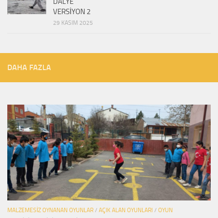
DALYE
VERSİYON 2
29 KASIM 2025
DAHA FAZLA
MALZEMESIZ OYNANAN OYUNLAR
/
AÇIK ALAN OYUNLARI
/
OYUN