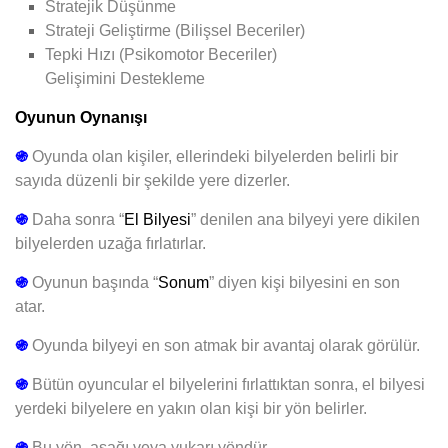
Stratejik Düşünme
Strateji Geliştirme (Bilişsel Beceriler)
Tepki Hızı (Psikomotor Beceriler)
Gelişimini
Destekleme
Oyunun Oynanışı
֍
Oyunda olan kişiler, ellerindeki bilyelerden belirli bir
sayıda düzenli bir şekilde yere dizerler.
֍
Daha sonra “
El Bilyesi
” denilen ana bilyeyi yere dikilen
bilyelerden uzağa fırlatırlar.
֍
Oyunun başında “
Sonum
” diyen kişi bilyesini en son
atar.
֍
Oyunda bilyeyi en son atmak bir avantaj olarak görülür.
֍
Bütün oyuncular el bilyelerini fırlattıktan sonra, el bilyesi
yerdeki bilyelere en yakın olan kişi bir yön belirler.
֍
Bu yön, aşağı veya yukarı yöndür.