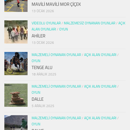
MAVİLİ MAVİLİ MOR ÇİÇEK
13 OCAK 2026
VIDEOLU OYUNLAR
/
MALZEMESIZ OYNANAN OYUNLAR
/
AÇIK
ALAN OYUNLARI
/
OYUN
AHİLER
13 OCAK 2026
MALZEMELI OYNANAN OYUNLAR
/
AÇIK ALAN OYUNLARI
/
OYUN
TENGE ALU
18 ARALIK 2025
MALZEMELI OYNANAN OYUNLAR
/
AÇIK ALAN OYUNLARI
/
OYUN
DALLE
5 ARALIK 2025
MALZEMELI OYNANAN OYUNLAR
/
AÇIK ALAN OYUNLARI
/
OYUN