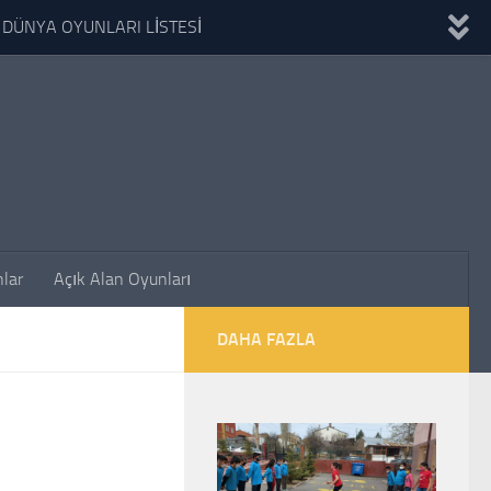
DÜNYA OYUNLARI LİSTESİ
lar
Açık Alan Oyunları
DAHA FAZLA