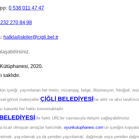
pp:
0 538 011 47 47
 232 270 84 98
:
halklailiskiler@cigli.bel.tr
laşabilirsiniz.
Kütüphanesi, 2020.
 saklıdır.
tün içeriği, yayımlanan her metin, mizampaj, belge, illüstrasyon, fotoğraf, resi
ÇİĞLİ BELEDİYESİ
itsel-görsel materyaller
‘ne aittir ve aksi tarafımı
ası kanunla her hakkı korunmaktadır.
 BELEDİYESİ
ile farklı URL’ler vasıtasıyla iletişim sağlayabilirsiniz.
a ticari olmayan amaçlar haricinde,
oyunkutuphanesi.com
‘un içeriğini kopya
retmek, yayınlamak ya da yeniden yayınlamak, dağıtmak veya yeniden dağıtm