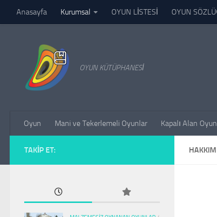
Anasayfa
Kurumsal
OYUN LİSTESİ
OYUN SÖZL
Skip to content
OYUNLAR HAKKINDA HERŞEY
Dünya Oyunları Listesi
OYUN KÜTÜPHANESİ
Oyun
Mani ve Tekerlemeli Oyunlar
Kapalı Alan Oyun
TAKIP ET:
HAKKIM