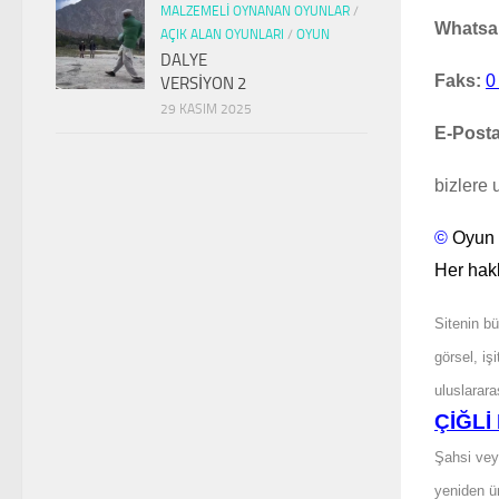
MALZEMELI OYNANAN OYUNLAR
/
Whatsa
AÇIK ALAN OYUNLARI
/
OYUN
DALYE
Faks:
0
VERSİYON 2
29 KASIM 2025
E-Posta
bizlere u
©
Oyun 
Her haklı
Sitenin bü
görsel, iş
uluslarar
ÇİĞLİ
Şahsi vey
yeniden ü