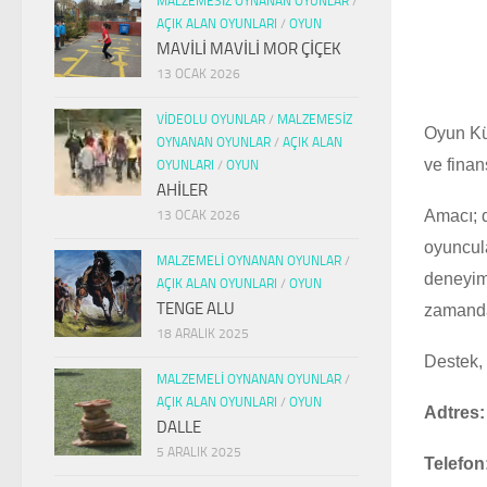
MALZEMESIZ OYNANAN OYUNLAR
/
AÇIK ALAN OYUNLARI
/
OYUN
MAVİLİ MAVİLİ MOR ÇİÇEK
13 OCAK 2026
VIDEOLU OYUNLAR
/
MALZEMESIZ
Oyun K
OYNANAN OYUNLAR
/
AÇIK ALAN
ve finan
OYUNLARI
/
OYUN
AHİLER
Amacı; 
13 OCAK 2026
oyuncula
MALZEMELI OYNANAN OYUNLAR
/
deneyim 
AÇIK ALAN OYUNLARI
/
OYUN
TENGE ALU
zamanda 
18 ARALIK 2025
Destek, 
MALZEMELI OYNANAN OYUNLAR
/
AÇIK ALAN OYUNLARI
/
OYUN
Adtres:
DALLE
5 ARALIK 2025
Telefon