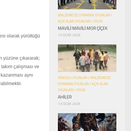
MALZEMESIZ OYNANAN OYUNLAR
/
AÇIK ALAN OYUNLARI
/
OYUN
MAVİLİ MAVİLİ MOR ÇİÇEK
13 OCAK 2026
esi olarak yürüttüğü
n yüzüne çıkararak;
, takım çalışması ve
i kazanması aynı
VIDEOLU OYUNLAR
/
MALZEMESIZ
abilmektir.
OYNANAN OYUNLAR
/
AÇIK ALAN
OYUNLARI
/
OYUN
AHİLER
13 OCAK 2026