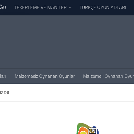
ÜĞÜ
TEKERLEME VE MANİLER
TÜRKÇE OYUN ADLARI
TR
ları
Malzemesiz Oynanan Oyunlar
Malzemeli Oynanan Oyun
IZDA