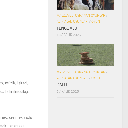
MALZEMELI OYNANAN OYUNLAR
/
AÇIK ALAN OYUNLARI
/
OYUN
TENGE ALU
18 ARALIK 2025
MALZEMELI OYNANAN OYUNLAR
/
AÇIK ALAN OYUNLARI
/
OYUN
m, müzik, işitsel,
DALLE
zca belirtilmedikçe,
5 ARALIK 2025
lamak, üretmek yada
ak, birbirinden