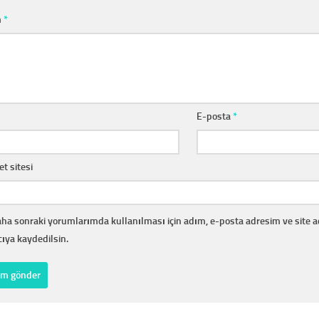
m
*
E-posta
*
et sitesi
ha sonraki yorumlarımda kullanılması için adım, e-posta adresim ve site 
cıya kaydedilsin.