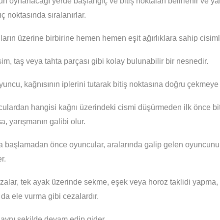
n oynanacağı yerde başlangıç ve bitiş noktaları belirlenir ve ya
ç noktasında sıralanırlar.
ların üzerine birbirine hemen hemen eşit ağırlıklara sahip cisiml
im, taş veya tahta parçası gibi kolay bulunabilir bir nesnedir.
yuncu, kağnısının iplerini tutarak bitiş noktasına doğru çekmeye 
ulardan hangisi kağnı üzerindeki cismi düşürmeden ilk önce bit
sa, yarışmanın galibi olur.
 başlamadan önce oyuncular, aralarında galip gelen oyuncunu
er.
zalar, tek ayak üzerinde sekme, eşek veya horoz taklidi yapma,
da ele vurma gibi cezalardır.
aynı şekilde devam edip gider.