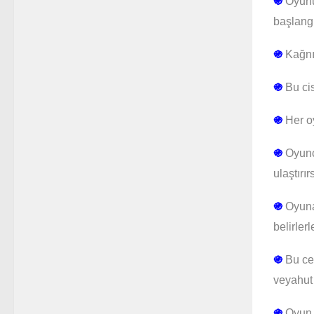
֍
Oyunu
başlangı
֍
Kağnı
֍
Bu cis
֍
Her o
֍
Oyunc
ulaştırır
֍
Oyuna
belirlerl
֍
Bu ce
veyahut 
֍
Oyun 