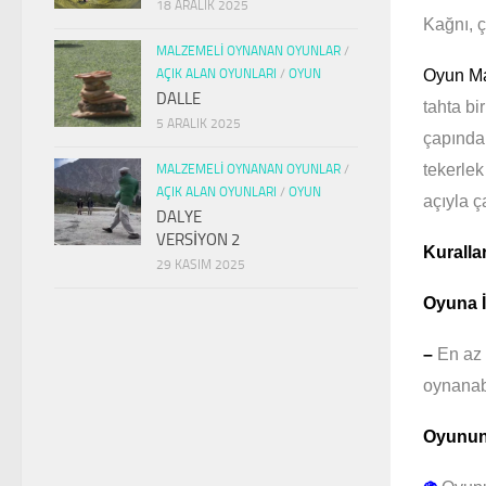
18 ARALIK 2025
Kağnı, 
MALZEMELI OYNANAN OYUNLAR
/
AÇIK ALAN OYUNLARI
/
OYUN
Oyun Ma
DALLE
tahta bi
5 ARALIK 2025
çapından
tekerlek
MALZEMELI OYNANAN OYUNLAR
/
AÇIK ALAN OYUNLARI
/
OYUN
açıyla ç
DALYE
VERSİYON 2
Kuralla
29 KASIM 2025
Oyuna İ
–
En az 
oynanabi
Oyunun