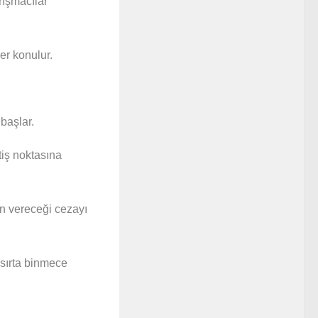
rışmacılar
er konulur.
başlar.
iş noktasına
n vereceği cezayı
 sırta binmece