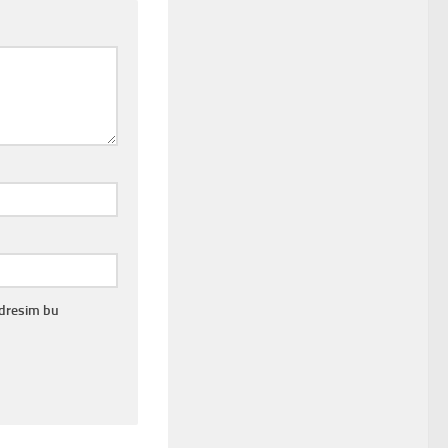
adresim bu