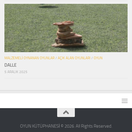
MALZEMELI OYNANAN OYUNLAR
/
AÇIK ALAN OYUNLARI
/
OYUN
DALLE
5 ARALIK 2025
OYUN KÜTÜPHANESİ © 2026. All Rights Reserved.