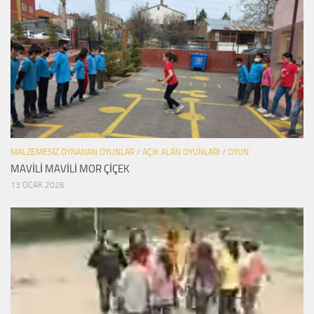
MALZEMESIZ OYNANAN OYUNLAR
/
AÇIK ALAN OYUNLARI
/
OYUN
MAVİLİ MAVİLİ MOR ÇİÇEK
13 OCAK 2026