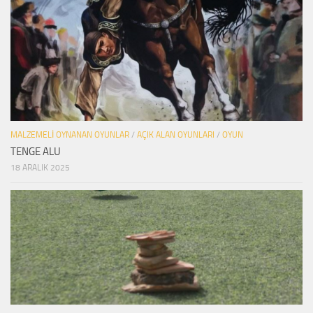
MALZEMELI OYNANAN OYUNLAR
/
AÇIK ALAN OYUNLARI
/
OYUN
TENGE ALU
18 ARALIK 2025