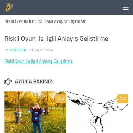
Skip to content
RISKLI OYUN İLE İLGILI ANLAYIŞ GELIŞTIRME
Riskli Oyun İle İlgili Anlayış Geliştirme
BY
HOSTEVA
·
23 MART 2024
Riskli Oyun İle İlgili Anlayış Geliştirme
0
0