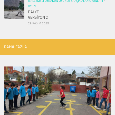
MALZEMELI OYNANAN OYUNLAR
/
AÇIK ALAN OYUNLARI
/
OYUN
DALYE
VERSİYON 2
29 KASIM 2025
DAHA FAZLA