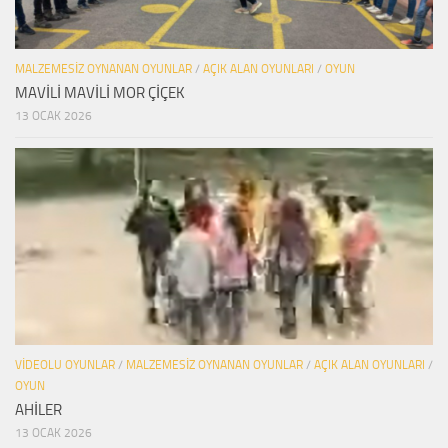
MALZEMESIZ OYNANAN OYUNLAR
/
AÇIK ALAN OYUNLARI
/
OYUN
MAVİLİ MAVİLİ MOR ÇİÇEK
13 OCAK 2026
VIDEOLU OYUNLAR
/
MALZEMESIZ OYNANAN OYUNLAR
/
AÇIK ALAN OYUNLARI
/
OYUN
AHİLER
13 OCAK 2026