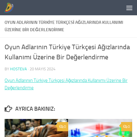
Skip to content
OYUN ADLARININ TÜRKIYE TÜRKÇESI AĞIZLARINDA KULLANIMI
ÜZERINE BIR DEĞERLENDIRME
Oyun Adlarının Türkiye Türkçesi Ağızlarında
Kullanımı Üzerine Bir Değerlendirme
BY
HOSTEVA
·
20 MAYIS 2024
Oyun Adlarının Türkiye Türkçesi Ağızlarında Kullanımı Üzerine Bir
Değerlendirme
0
0