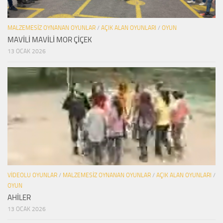
MALZEMESIZ OYNANAN OYUNLAR
/
AÇIK ALAN OYUNLARI
/
OYUN
MAVİLİ MAVİLİ MOR ÇİÇEK
13 OCAK 2026
VIDEOLU OYUNLAR
/
MALZEMESIZ OYNANAN OYUNLAR
/
AÇIK ALAN OYUNLARI
/
OYUN
AHİLER
13 OCAK 2026