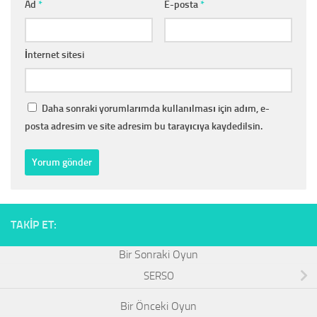
Ad
*
E-posta
*
İnternet sitesi
Daha sonraki yorumlarımda kullanılması için adım, e-
posta adresim ve site adresim bu tarayıcıya kaydedilsin.
TAKIP ET:
SERSO