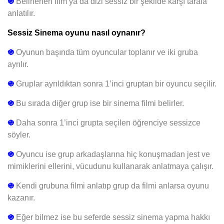
֍
Belirlenen film ya da dizi sessiz bir şekilde karşı tarafa
anlatılır.
Sessiz Sinema oyunu nasıl oynanır?
֍
Oyunun başında tüm oyuncular toplanır ve iki gruba
ayrılır.
֍
Gruplar ayrıldıktan sonra 1’inci gruptan bir oyuncu seçilir.
֍
Bu sırada diğer grup ise bir sinema filmi belirler.
֍
Daha sonra 1’inci grupta seçilen öğrenciye sessizce
söyler.
֍
Oyuncu ise grup arkadaşlarına hiç konuşmadan jest ve
mimiklerini ellerini, vücudunu kullanarak anlatmaya çalışır.
֍
Kendi grubuna filmi anlatıp grup da filmi anlarsa oyunu
kazanır.
֍
Eğer bilmez ise bu seferde sessiz sinema yapma hakkı