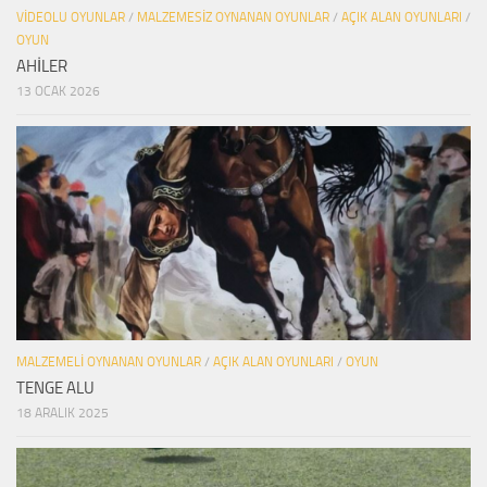
VIDEOLU OYUNLAR
/
MALZEMESIZ OYNANAN OYUNLAR
/
AÇIK ALAN OYUNLARI
/
OYUN
AHİLER
13 OCAK 2026
MALZEMELI OYNANAN OYUNLAR
/
AÇIK ALAN OYUNLARI
/
OYUN
TENGE ALU
18 ARALIK 2025