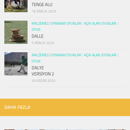
TENGE ALU
18 ARALIK 2025
MALZEMELI OYNANAN OYUNLAR
/
AÇIK ALAN OYUNLARI
/
OYUN
DALLE
5 ARALIK 2025
MALZEMELI OYNANAN OYUNLAR
/
AÇIK ALAN OYUNLARI
/
OYUN
DALYE
VERSİYON 2
29 KASIM 2025
DAHA FAZLA