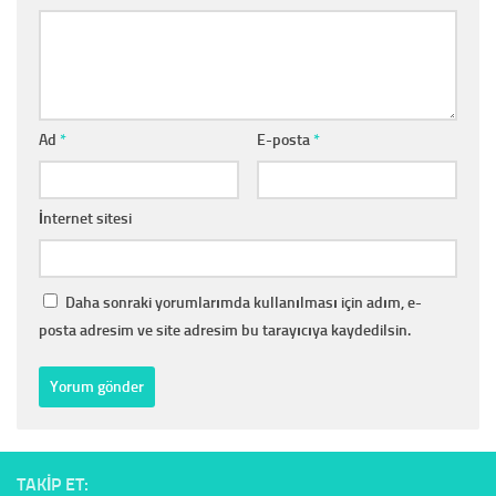
Ad
*
E-posta
*
İnternet sitesi
Daha sonraki yorumlarımda kullanılması için adım, e-
posta adresim ve site adresim bu tarayıcıya kaydedilsin.
TAKIP ET: