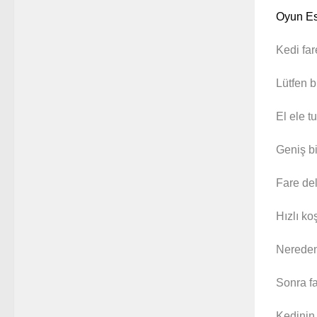
Oyun Es
Kedi far
Lütfen b
El ele tu
Geniş bi
Fare del
Hızlı ko
Nereden
Sonra fa
Kedinin 