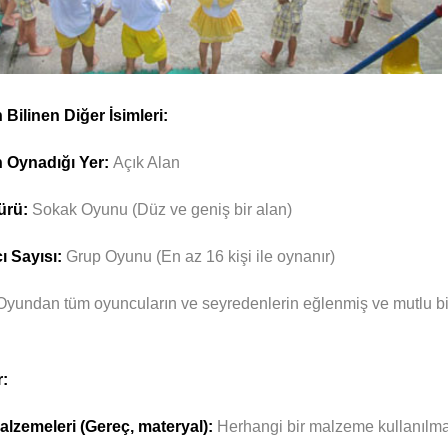
Bilinen Diğer İsimleri:
 Oynadığı Yer:
Açık Alan
ürü:
Sokak Oyunu (Düz ve geniş bir alan)
ı Sayısı:
Grup Oyunu (En az 16 kişi ile oynanır)
Oyundan tüm oyuncuların ve seyredenlerin eğlenmiş ve mutlu bir
r:
lzemeleri (Gereç, materyal):
Herhangi bir malzeme kullanılma