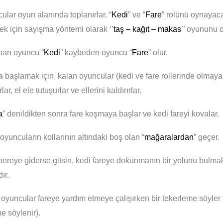
ular oyun alanında toplanırlar. “
Kedi
” ve “
Fare
“
rolünü oynayaca
mek
için sayışma yöntemi olarak ‘’
taş – kağıt – makas
’’ oyununu o
an oyuncu “
Kedi
” kaybeden oyuncu “
Fare
” olur.
 başlamak için, kalan oyuncular (kedi ve fare rollerinde olmayan
lar, el ele tutuşurlar ve ellerini kaldırırlar.
a
” denildikten sonra fare koşmaya başlar ve kedi fareyi kovalar.
oyuncuların kollarının altındaki boş olan “
mağaralardan
” geçer.
nereye giderse gitsin, kedi fareye dokunmanın bir yolunu bulma
ır.
 oyuncular fareye yardım etmeye çalışırken bir tekerleme söyler
e söylenir).