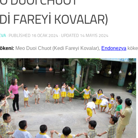
O DUOI CHUOT
EDİ FAREYİ KOVALAR)
EVA
· PUBLISHED
16 OCAK 2024
· UPDATED
14 MAYIS 2024
ökeni:
Meo Duoi Chuot (Kedi Fareyi Kovalar)
,
Endonezya
köken