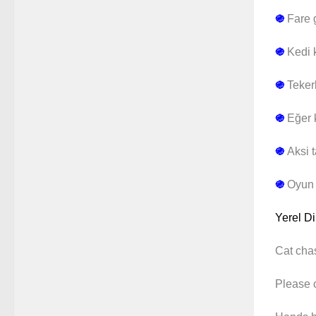
֍
Fare g
֍
Kedi k
֍
Teker
֍
Eğer 
֍
Aksi 
֍
Oyun 
Yerel D
Cat cha
Please 