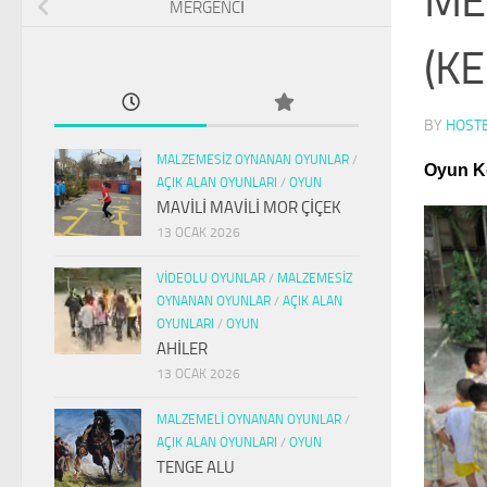
ME
MERGENCİ
(K
BY
HOST
MALZEMESIZ OYNANAN OYUNLAR
/
Oyun K
AÇIK ALAN OYUNLARI
/
OYUN
MAVİLİ MAVİLİ MOR ÇİÇEK
13 OCAK 2026
VIDEOLU OYUNLAR
/
MALZEMESIZ
OYNANAN OYUNLAR
/
AÇIK ALAN
OYUNLARI
/
OYUN
AHİLER
13 OCAK 2026
MALZEMELI OYNANAN OYUNLAR
/
AÇIK ALAN OYUNLARI
/
OYUN
TENGE ALU