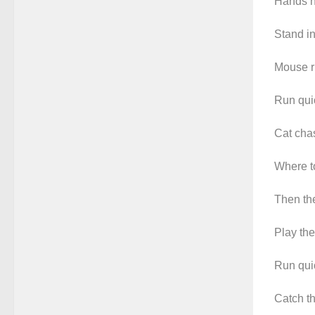
Hands h
Stand in
Mouse r
Run quic
Cat cha
Where t
Then th
Play the 
Run quic
Catch th