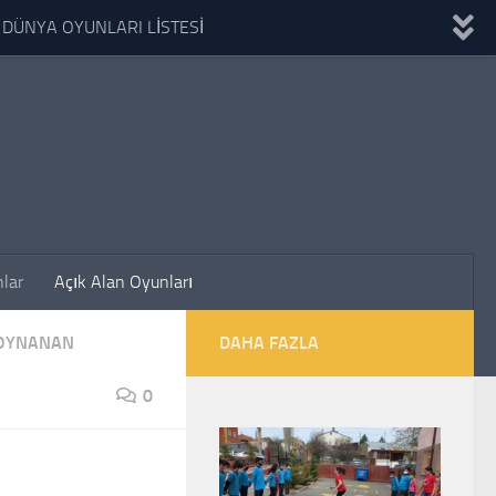
DÜNYA OYUNLARI LİSTESİ
lar
Açık Alan Oyunları
 OYNANAN
DAHA FAZLA
0