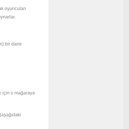
k oyuncuları
ynarlar.
) bir daire
k için o mağaraya
 (aşağıdaki