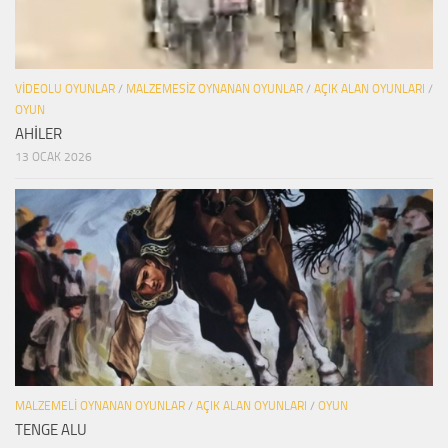
VIDEOLU OYUNLAR
/
MALZEMESIZ OYNANAN OYUNLAR
/
AÇIK ALAN OYUNLARI
/
OYUN
AHİLER
13 OCAK 2026
MALZEMELI OYNANAN OYUNLAR
/
AÇIK ALAN OYUNLARI
/
OYUN
TENGE ALU