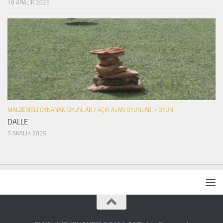
18 ARALIK 2025
MALZEMELI OYNANAN OYUNLAR
/
AÇIK ALAN OYUNLARI
/
OYUN
DALLE
5 ARALIK 2025