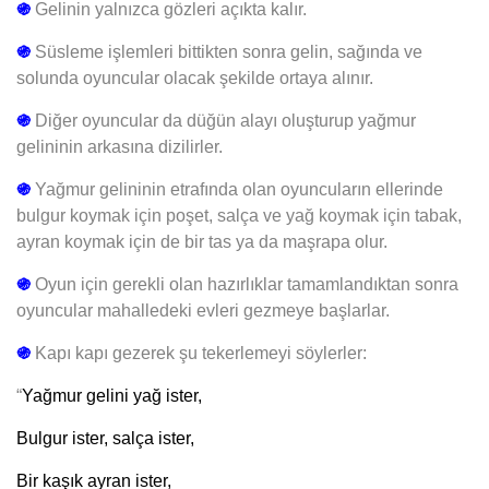
֍
Gelinin yalnızca gözleri açıkta kalır.
֍
Süsleme işlemleri bittikten sonra gelin, sağında ve
solunda oyuncular olacak şekilde ortaya alınır.
֍
Di
ğer oyuncular da düğün alayı oluşturup yağmur
gelininin arkasına dizilirler.
֍
Yağmur gelininin etrafında olan
oyuncuların
ellerinde
bulgur koymak için poşet, salça ve yağ koymak için tabak,
ayran koy
mak için de bir tas ya da maşrapa olur.
֍
Oyun için gerekli olan hazırlıklar tamamlandıktan sonra
oyuncular mahalledeki evleri gezmeye başlarlar.
֍
Kapı kapı gezerek şu tekerlemeyi söylerler:
“
Yağmur gelini yağ ister,
Bulgur ister, salça ister,
Bir kaşık ayran ister,