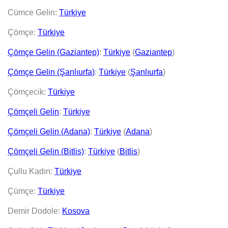
Cümce Gelin:
Türkiye
Çömçe:
Türkiye
Çömçe Gelin (Gaziantep)
:
Türkiye
(
Gaziantep
)
Çömçe Gelin (Şanlıurfa)
:
Türkiye
(
Şanlıurfa
)
Çömçecik:
Türkiye
Çömçeli Gelin
:
Türkiye
Çömçeli Gelin (Adana)
:
Türkiye
(
Adana
)
Çömçeli Gelin (Bitlis)
:
Türkiye
(
Bitlis
)
Çullu Kadın:
Türkiye
Çümçe:
Türkiye
Demir Dodole:
Kosova