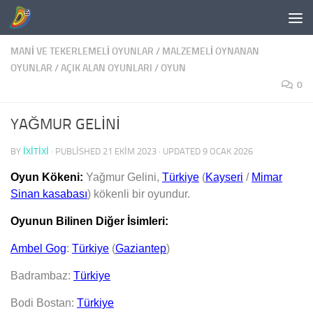
Skip to content
MANI VE TEKERLEMELI OYUNLAR
/
MALZEMELI OYNANAN
OYUNLAR
/
AÇIK ALAN OYUNLARI
/
OYUN
0
YAĞMUR GELİNİ
BY
IXITIXI
· PUBLISHED
21 EKIM 2023
· UPDATED
9 OCAK 2026
Oyun Kökeni:
Yağmur Gelini,
Türkiye
(
Kayseri
/
Mimar
Sinan kasabası
) kökenli bir oyundur.
Oyunun Bilinen Diğer İsimleri:
Ambel Gog
:
Türkiye
(
Gaziantep
)
Badrambaz:
Türkiye
Bodi Bostan:
Türkiye