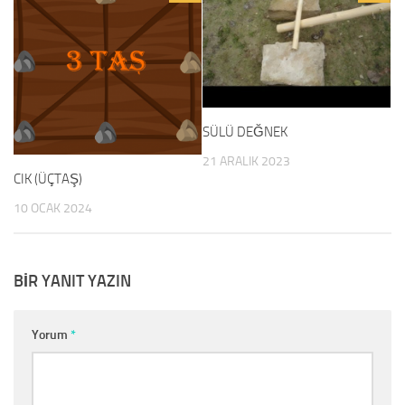
SÜLÜ DEĞNEK
21 ARALIK 2023
CIK (ÜÇTAŞ)
10 OCAK 2024
BIR YANIT YAZIN
Yorum
*