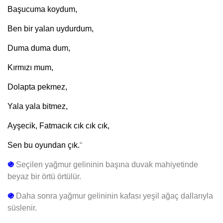
Başucuma koydum,
Ben bir yalan uydurdum,
Duma duma dum,
Kırmızı mum,
Dolapta pekmez,
Yala yala bitmez,
Ayşecik, Fatmacık cık cık cık,
Sen bu oyundan çık.
“
֍
Seçilen yağmur gelininin başına duvak mahiyetinde
beyaz bir örtü örtülür.
֍
Daha sonra yağmur gelininin kafası yeşil ağaç dallarıyla
süslenir.