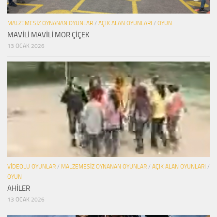
MALZEMESIZ OYNANAN OYUNLAR
/
AÇIK ALAN OYUNLARI
/
OYUN
MAVİLİ MAVİLİ MOR ÇİÇEK
13 OCAK 2026
VIDEOLU OYUNLAR
/
MALZEMESIZ OYNANAN OYUNLAR
/
AÇIK ALAN OYUNLARI
/
OYUN
AHİLER
13 OCAK 2026