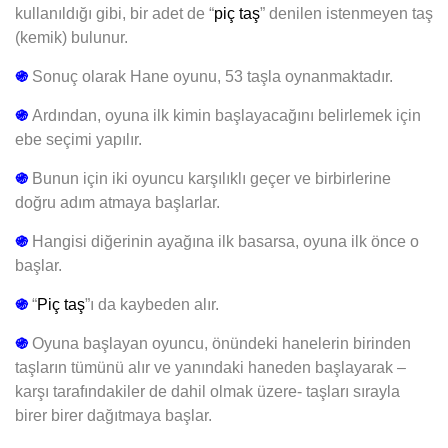
kullanıldığı gibi, bir adet de “
piç taş
” denilen istenmeyen taş
(kemik) bulunur.
֍
Sonuç olarak Hane oyunu, 53 taşla oynanmaktadır.
֍
Ardından, oyuna ilk kimin başlayacağını belirlemek için
ebe seçimi yapılır.
֍
Bunun için iki oyuncu karşılıklı geçer ve birbirlerine
doğru adım atmaya başlarlar.
֍
Hangisi diğerinin aya
ğına ilk basarsa, oyuna ilk önce o
başlar.
֍
“
Piç taş
”ı da kaybeden alır.
֍
Oyuna başlayan oyuncu, önündeki hanelerin birinden
taşların tümünü alır ve yanındaki haneden başlayarak –
karşı tarafındakiler de dahil olmak üzere- taşları sırayla
birer birer dağıtmaya başlar.