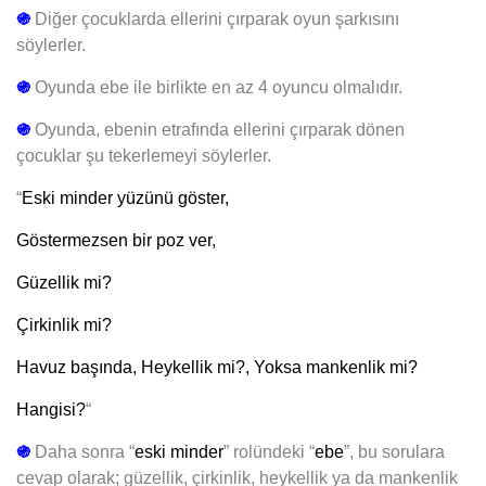
֍
Diğer çocuklarda ellerini çırparak oyun şarkısını
söylerler.
֍
Oyunda ebe ile birlikte en az 4 oyuncu olmalıdır.
֍
Oyunda, ebenin etrafında ellerini çırparak dönen
çocuklar şu tekerlemeyi söylerler.
“
Eski minder y
üzünü göster,
Göstermezsen b
ir poz ver,
Güzellik mi?
Çirkinlik mi?
Havuz başında,
Heykellik mi?,
Yoksa mankenlik mi?
Hangisi?
“
֍
Daha sonra “
eski minder
” rolündeki “
ebe
”, bu sorulara
cevap olarak; güzellik, çirkinlik, heykellik ya da mankenlik