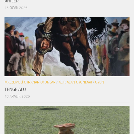
AHİLER
13 OCAK 2026
MALZEMELI OYNANAN OYUNLAR
/
AÇIK ALAN OYUNLARI
/
OYUN
TENGE ALU
18 ARALIK 2025