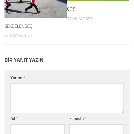
ÇOŞ
27 EKIM 2025
SEKDELENBEÇ
25 KASIM 2023
BIR YANIT YAZIN
Yorum
*
Ad
*
E-posta
*