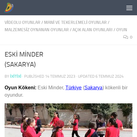
Skip to content
VIDEOLU OYUNLAR
/
MANI VE TEKERLEMELI OYUNLAR
/
MALZEMESIZ OYNANAN OYUNLAR
/
AÇIK ALAN OYUNLARI
/
OYUN
0
ESKİ MİNDER
(SAKARYA)
BY
IXITIXI
· PUBLISHED
14 TEMMUZ 2023
· UPDATED
6 TEMMUZ 2024
Oyun Kökeni:
Eski Minder,
Türkiye
(
Sakarya
) kökenli bir
oyundur.