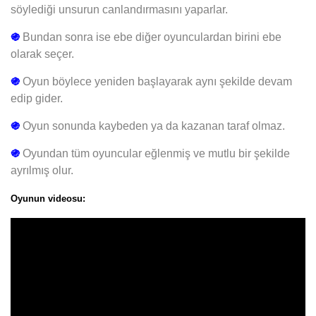
söylediği unsurun canlandırmasını yaparlar.
֍
Bundan sonra ise ebe diğer oyunculardan birini ebe
olarak seçer.
֍
Oyun böylece yeniden başlayarak aynı şekilde devam
edip gider.
֍
Oyun sonunda kaybeden ya da kazanan taraf olmaz.
֍
Oyundan tüm oyuncular eğlenmiş ve mutlu bir şekilde
ayrılmış olur.
Oyunun videosu: