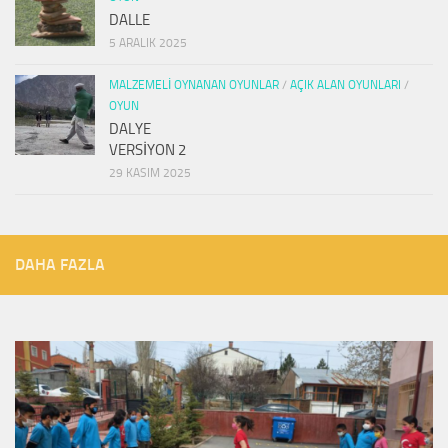
DALLE
5 ARALIK 2025
MALZEMELI OYNANAN OYUNLAR
/
AÇIK ALAN OYUNLARI
/
OYUN
DALYE
VERSİYON 2
29 KASIM 2025
DAHA FAZLA