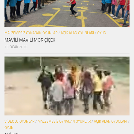
MALZEMESIZ OYNANAN OYUNLAR
/
AÇIK ALAN OYUNLARI
/
OYUN
MAVİLİ MAVİLİ MOR ÇİÇEK
13 OCAK 2026
VIDEOLU OYUNLAR
/
MALZEMESIZ OYNANAN OYUNLAR
/
AÇIK ALAN OYUNLARI
/
OYUN