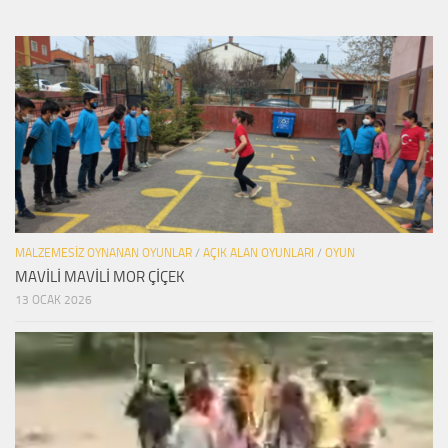
MALZEMESIZ OYNANAN OYUNLAR
/
AÇIK ALAN OYUNLARI
/
OYUN
MAVİLİ MAVİLİ MOR ÇİÇEK
13 OCAK 2026