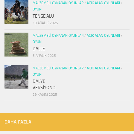
MALZEMELI OYNANAN OYUNLAR
/
AÇIK ALAN OYUNLARI
/
OYUN
TENGE ALU
18 ARALIK 2025
MALZEMELI OYNANAN OYUNLAR
/
AÇIK ALAN OYUNLARI
/
OYUN
DALLE
5 ARALIK 2025
MALZEMELI OYNANAN OYUNLAR
/
AÇIK ALAN OYUNLARI
/
OYUN
DALYE
VERSİYON 2
29 KASIM 2025
DAHA FAZLA