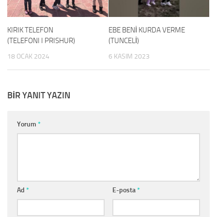
EBE BENİ KURDA VERME
KIRIK TELEFON
(TUNCELİ)
(TELEFONI I PRISHUR)
6 KASIM 2023
18 OCAK 2024
BIR YANIT YAZIN
Yorum
*
Ad
*
E-posta
*