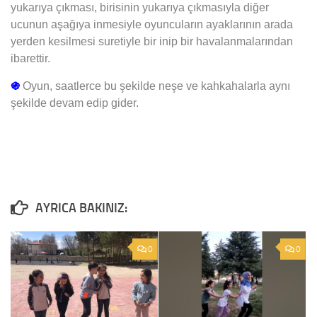
yukarıya çıkması, birisinin yukarıya çıkmasıyla diğer
ucunun aşağıya inmesiyle oyuncuların ayaklarının arada
yerden kesilmesi suretiyle bir inip bir havalanmalarından
ibarettir.
֍
Oyun, saatlerce bu şekilde neşe ve kahkahalarla aynı
şekilde devam edip gider.
0
0