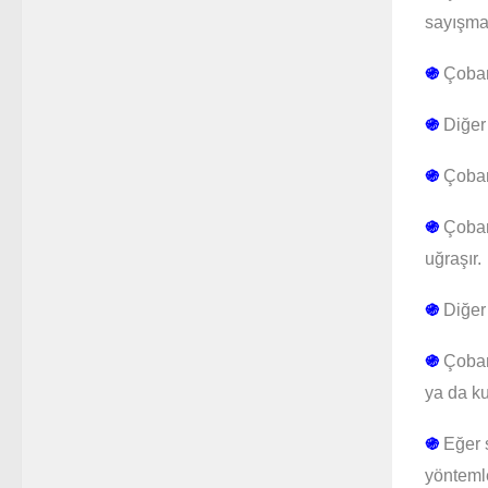
sayışma 
֍
Çoban 
֍
Diğer
֍
Çoban
֍
Çoban
uğraşır.
֍
Diğer
֍
Çoban
ya da ku
֍
Eğer 
yöntemle