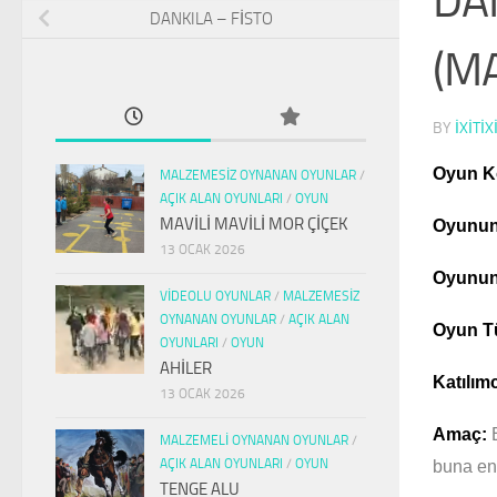
DA
DANKILA – FİSTO
(M
BY
IXITIX
Oyun K
MALZEMESIZ OYNANAN OYUNLAR
/
AÇIK ALAN OYUNLARI
/
OYUN
MAVİLİ MAVİLİ MOR ÇİÇEK
Oyunun 
13 OCAK 2026
Oyunun
VIDEOLU OYUNLAR
/
MALZEMESIZ
OYNANAN OYUNLAR
/
AÇIK ALAN
Oyun T
OYUNLARI
/
OYUN
AHİLER
Katılım
13 OCAK 2026
Amaç:
MALZEMELI OYNANAN OYUNLAR
/
AÇIK ALAN OYUNLARI
/
OYUN
buna eng
TENGE ALU