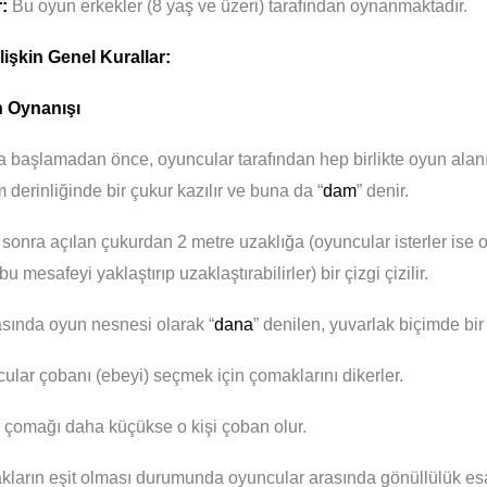
:
Bu oyun erkekler (8 yaş ve üzeri) tarafından oynanmaktadır.
lişkin Genel Kurallar:
 Oynanışı
a başlamadan önce
, oyuncular tarafından hep birlikte oyun al
m derinliğinde
bir çukur kazılır ve buna da “
dam
” denir.
sonra açılan çukurdan 2 metre uzaklığa (oyuncular isterler ise or
u mesafeyi yaklaştırıp uzaklaştırabilirler) bir çizgi çizilir.
sında oyun nesnesi olarak “
dana
” denilen, yuvarlak biçimde bir
ular çobanı (ebeyi) seçmek için çomaklarını
dikerler.
 çomağı daha küçükse o kişi çoban olur.
ların eşit olması durumunda oyuncular arasında gönüllülük es