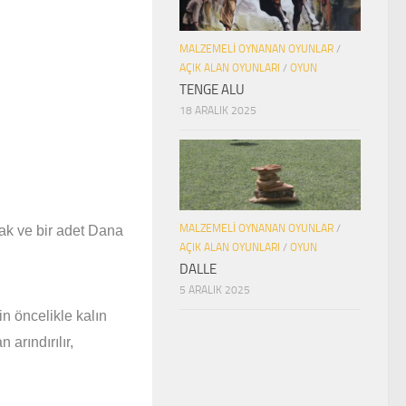
MALZEMELI OYNANAN OYUNLAR
/
AÇIK ALAN OYUNLARI
/
OYUN
TENGE ALU
18 ARALIK 2025
MALZEMELI OYNANAN OYUNLAR
/
ak ve bir adet Dana
AÇIK ALAN OYUNLARI
/
OYUN
DALLE
5 ARALIK 2025
 öncelikle kalın
dan
arındırılır,