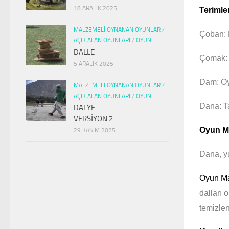
18 ARALIK 2025
Terimle
MALZEMELI OYNANAN OYUNLAR
/
Çoban:
AÇIK ALAN OYUNLARI
/
OYUN
DALLE
Çomak: 
5 ARALIK 2025
Dam: Oy
MALZEMELI OYNANAN OYUNLAR
/
AÇIK ALAN OYUNLARI
/
OYUN
Dana: T
DALYE
VERSİYON 2
Oyun Ma
29 KASIM 2025
Dana, yu
Oyun Ma
dalları 
temizlen