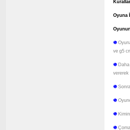
Kurallar
Oyuna İ
Oyunun
֍
Oyun
ve g5 c
֍
Daha 
vererek b
֍
Sonra
֍
Oyunc
֍
Kimin
֍
Çomak