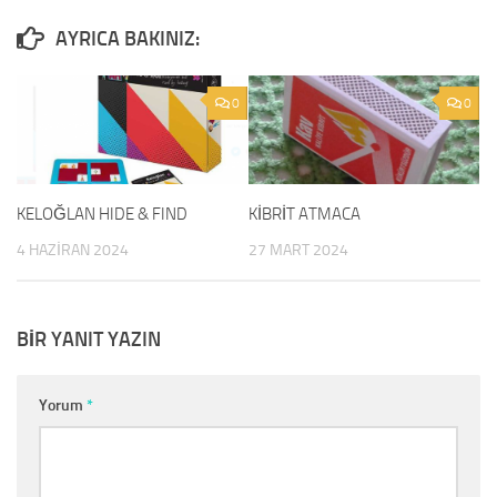
0
0
KELOĞLAN HIDE & FIND
KİBRİT ATMACA
4 HAZIRAN 2024
27 MART 2024
BIR YANIT YAZIN
Yorum
*