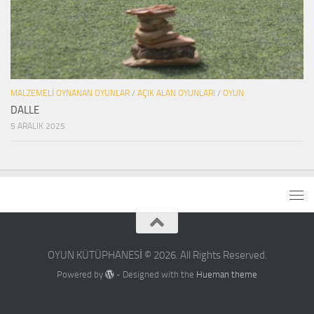
MALZEMELI OYNANAN OYUNLAR
/
AÇIK ALAN OYUNLARI
/
OYUN
DALLE
5 ARALIK 2025
OYUN KÜTÜPHANESİ © 2026. All Rights Reserved.
Powered by
- Designed with the
Hueman theme