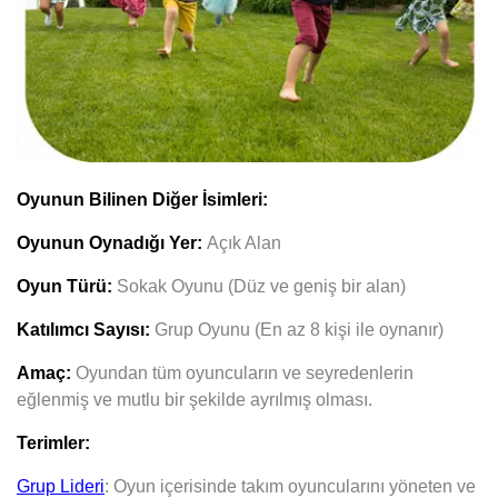
Oyunun Bilinen Diğer İsimleri:
Oyunun Oynadığı Yer:
Açık Alan
Oyun Türü:
Sokak Oyunu (Düz ve geniş bir alan)
Katılımcı Sayısı:
Grup Oyunu (En az 8 kişi ile oynanır)
Amaç:
Oyundan tüm oyuncuların ve seyredenlerin
eğlenmiş ve mutlu bir şekilde ayrılmış olması.
Terimler:
Grup Lideri
:
Oyun içerisinde takım oyuncularını yöneten ve