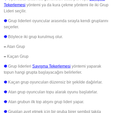
Tekerlemesi
yöntemi ya da kura çekme yöntemi ile iki Grup
Lideri seçilir.
֍
Grup liderleri oyuncular arasında sırayla kendi gruplarını
seçerler.
֍
Böylece iki grup kurulmuş olur.
–
Atan Grup
–
Kaçan Grup
֍
Grup liderleri
Sayışma Tekerlemesi
yöntemi
yaparak
topun hangi grupta başlayacağını belirlerler.
֍
Kaçan grup oyuncuları düzensiz bir şekilde dağılırlar.
֍
Atan grup oyuncuları topu alarak oyunu başlatırlar.
֍
Atan grubun ilk top atışını grup lideri yapar.
֍
Grupları ayırt etmek için bir gruba birer sembol takıla