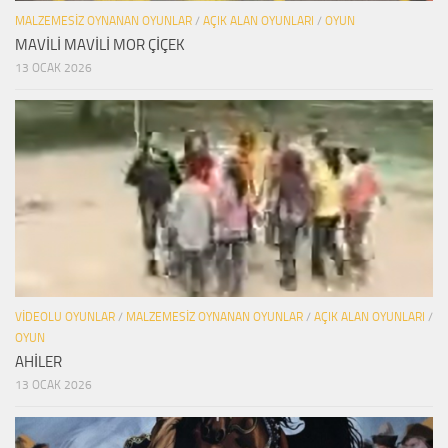
MALZEMESIZ OYNANAN OYUNLAR
/
AÇIK ALAN OYUNLARI
/
OYUN
MAVİLİ MAVİLİ MOR ÇİÇEK
13 OCAK 2026
VIDEOLU OYUNLAR
/
MALZEMESIZ OYNANAN OYUNLAR
/
AÇIK ALAN OYUNLARI
/
OYUN
AHİLER
13 OCAK 2026