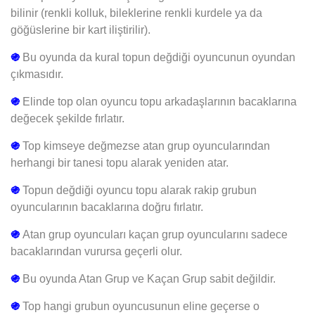
bilinir (renkli kolluk, bileklerine renkli kurdele ya da
göğüslerine bir kart iliştirilir).
֍
Bu oyunda da kural topun değdiği oyuncunun oyundan
çıkmasıdır.
֍
Elinde top olan oyuncu topu arkadaşlarının bacaklarına
değecek şekilde fırlatır.
֍
Top kimseye değmezse atan grup oyuncularından
herhangi bir tanesi topu alarak yeniden atar.
֍
Topun değdiği oyuncu topu alarak rakip grubun
oyuncularının bacaklarına doğru fırlatır.
֍
Atan grup oyuncuları kaçan grup oyuncularını sadece
bacaklarından vurursa geçerli olur.
֍
Bu oyunda Atan Grup ve Kaçan Grup sabit değildir.
֍
Top hangi grubun oyuncusunun eline geçerse o