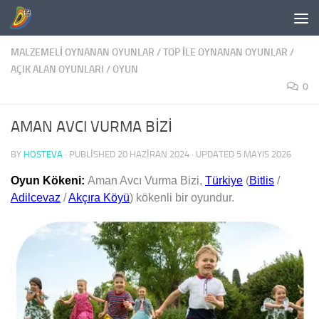
Skip to content
MALZEMELI OYNANAN OYUNLAR
/
TOP İLE OYNANAN OYUNLAR
/
AÇIK ALAN OYUNLARI
/
OYUN
0
AMAN AVCI VURMA BİZİ
BY
HOSTEVA
· PUBLISHED
20 HAZIRAN 2024
· UPDATED
5 MAYIS 2026
Oyun Kökeni:
Aman Avcı Vurma Bizi
,
Türkiye
(
Bitlis
/
Adilcevaz
/
Akçıra Köyü
) kökenli bir oyundur.