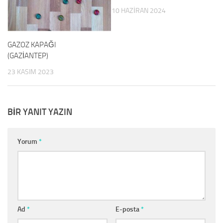
10 HAZIRAN 2024
GAZOZ KAPAĞI
(GAZİANTEP)
23 KASIM 2023
BIR YANIT YAZIN
Yorum
*
Ad
*
E-posta
*