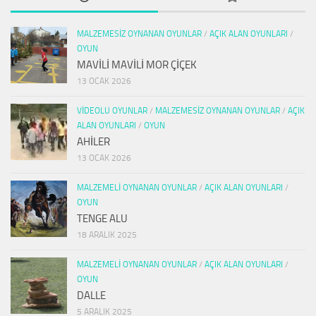
MALZEMESIZ OYNANAN OYUNLAR
/
AÇIK ALAN OYUNLARI
/
OYUN
MAVİLİ MAVİLİ MOR ÇİÇEK
13 OCAK 2026
VIDEOLU OYUNLAR
/
MALZEMESIZ OYNANAN OYUNLAR
/
AÇIK
ALAN OYUNLARI
/
OYUN
AHİLER
13 OCAK 2026
MALZEMELI OYNANAN OYUNLAR
/
AÇIK ALAN OYUNLARI
/
OYUN
TENGE ALU
18 ARALIK 2025
MALZEMELI OYNANAN OYUNLAR
/
AÇIK ALAN OYUNLARI
/
OYUN
DALLE
5 ARALIK 2025