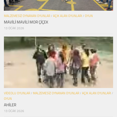
MALZEMESIZ OYNANAN OYUNLAR
/
AÇIK ALAN OYUNLARI
/
OYUN
MAVİLİ MAVİLİ MOR ÇİÇEK
13 OCAK 2026
VIDEOLU OYUNLAR
/
MALZEMESIZ OYNANAN OYUNLAR
/
AÇIK ALAN OYUNLARI
/
OYUN
AHİLER
13 OCAK 2026