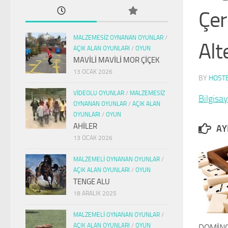
Çer
MALZEMESIZ OYNANAN OYUNLAR
/
Alt
AÇIK ALAN OYUNLARI
/
OYUN
MAVİLİ MAVİLİ MOR ÇİÇEK
13 OCAK 2026
BY
HOST
VIDEOLU OYUNLAR
/
MALZEMESIZ
Bilgisay
OYNANAN OYUNLAR
/
AÇIK ALAN
OYUNLARI
/
OYUN
AHİLER
13 OCAK 2026
MALZEMELI OYNANAN OYUNLAR
/
AÇIK ALAN OYUNLARI
/
OYUN
TENGE ALU
18 ARALIK 2025
MALZEMELI OYNANAN OYUNLAR
/
AÇIK ALAN OYUNLARI
/
OYUN
DOMİN