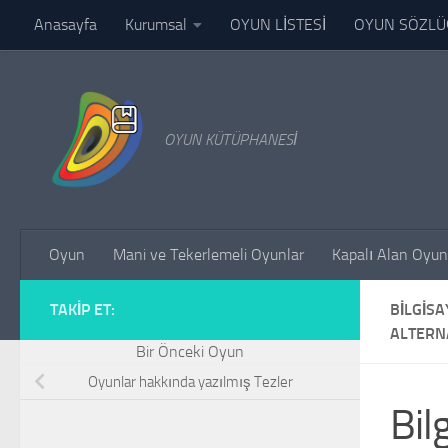
Anasayfa
Kurumsal
OYUN LİSTESİ
OYUN SÖZL
Skip to content
OYUNLAR HAKKINDA HERŞEY
Dünya Oyunları Listesi
OYUN KÜTÜPHANESİ
Oyun
Mani ve Tekerlemeli Oyunlar
Kapalı Alan Oyun
TAKIP ET:
BILGISA
ALTERN
Oyunlar hakkında yazılmış Tezler
Bil