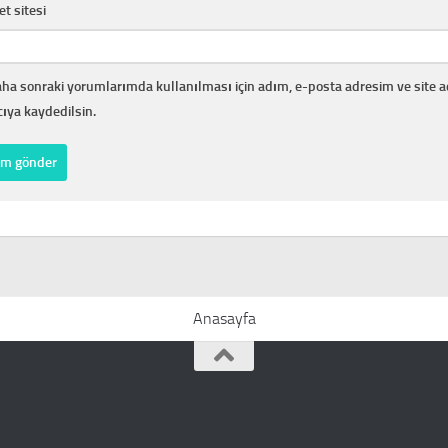
et sitesi
ha sonraki yorumlarımda kullanılması için adım, e-posta adresim ve site 
cıya kaydedilsin.
Anasayfa