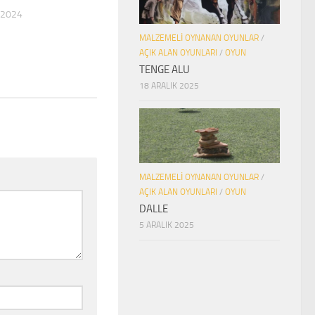
 2024
MALZEMELI OYNANAN OYUNLAR
/
AÇIK ALAN OYUNLARI
/
OYUN
TENGE ALU
18 ARALIK 2025
MALZEMELI OYNANAN OYUNLAR
/
AÇIK ALAN OYUNLARI
/
OYUN
DALLE
5 ARALIK 2025