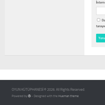
İntern
Da
tarayı
OYUN KÜTÜPHANESİ © 2026. All Rights Reserved.
Powered by
- Designed with the
Hueman theme