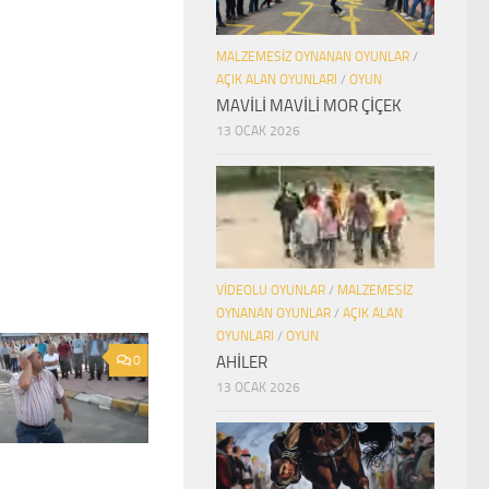
MALZEMESIZ OYNANAN OYUNLAR
/
AÇIK ALAN OYUNLARI
/
OYUN
MAVİLİ MAVİLİ MOR ÇİÇEK
13 OCAK 2026
VIDEOLU OYUNLAR
/
MALZEMESIZ
OYNANAN OYUNLAR
/
AÇIK ALAN
OYUNLARI
/
OYUN
0
AHİLER
13 OCAK 2026