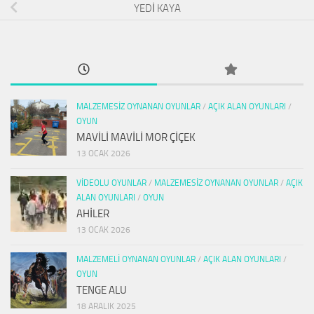
YEDİ KAYA
MALZEMESIZ OYNANAN OYUNLAR
/
AÇIK ALAN OYUNLARI
/
OYUN
MAVİLİ MAVİLİ MOR ÇİÇEK
13 OCAK 2026
VIDEOLU OYUNLAR
/
MALZEMESIZ OYNANAN OYUNLAR
/
AÇIK
ALAN OYUNLARI
/
OYUN
AHİLER
13 OCAK 2026
MALZEMELI OYNANAN OYUNLAR
/
AÇIK ALAN OYUNLARI
/
OYUN
TENGE ALU
18 ARALIK 2025