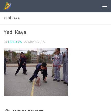
Skip to content
YEDI KAYA
Yedi Kaya
BY
HOSTEVA
·
27 MAYIS 2024