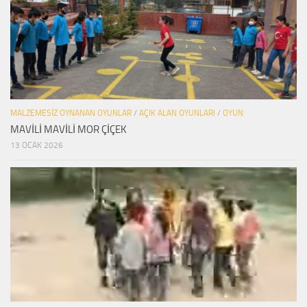
MALZEMESIZ OYNANAN OYUNLAR
/
AÇIK ALAN OYUNLARI
/
OYUN
MAVİLİ MAVİLİ MOR ÇİÇEK
13 OCAK 2026