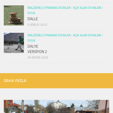
MALZEMELI OYNANAN OYUNLAR
/
AÇIK ALAN OYUNLARI
/
OYUN
DALLE
5 ARALIK 2025
MALZEMELI OYNANAN OYUNLAR
/
AÇIK ALAN OYUNLARI
/
OYUN
DALYE
VERSİYON 2
29 KASIM 2025
DAHA FAZLA