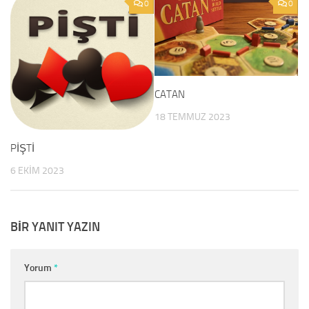
0
0
CATAN
18 TEMMUZ 2023
PİŞTİ
6 EKIM 2023
BIR YANIT YAZIN
Yorum
*