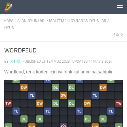
Skip to content
KAPALI ALAN OYUNLARI
/
MALZEMELI OYNANAN OYUNLAR
/
OYUN
0
WORDFEUD
BY
IXITIXI
· PUBLISHED
26 TEMMUZ 2023
· UPDATED
14 MAYIS 2024
Wordfeud, renk körleri için iyi renk kullanımına sahiptir.