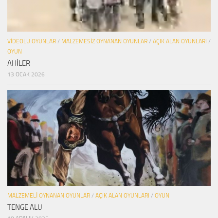
VIDEOLU OYUNLAR
/
MALZEMESIZ OYNANAN OYUNLAR
/
AÇIK ALAN OYUNLARI
/
OYUN
AHİLER
13 OCAK 2026
MALZEMELI OYNANAN OYUNLAR
/
AÇIK ALAN OYUNLARI
/
OYUN
TENGE ALU