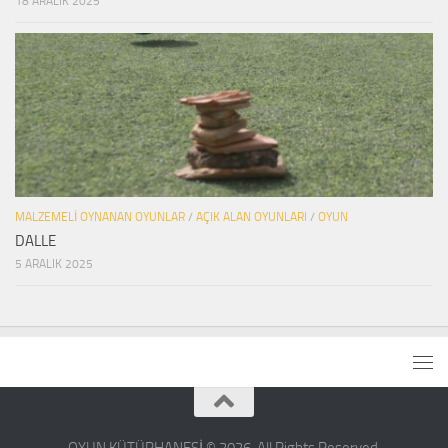
18 ARALIK 2025
MALZEMELI OYNANAN OYUNLAR
/
AÇIK ALAN OYUNLARI
/
OYUN
DALLE
5 ARALIK 2025