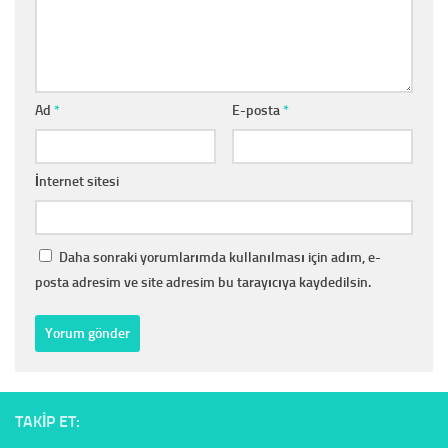
Ad
*
E-posta
*
İnternet sitesi
Daha sonraki yorumlarımda kullanılması için adım, e-
posta adresim ve site adresim bu tarayıcıya kaydedilsin.
TAKIP ET: