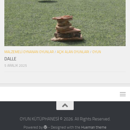
MALZEMELI OYNANAN OYUNLAR
/
AÇIK ALAN OYUNLARI
/
OYUN
DALLE
5 ARALIK 2025
OYUN KÜTÜPHANESİ © 2026. All Rights Reserved.
Powered by
- Designed with the
Hueman theme