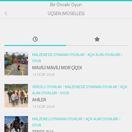
ÜÇGEN (MÜSELLES)
MALZEMESIZ OYNANAN OYUNLAR
/
AÇIK ALAN OYUNLARI
/
OYUN
MAVİLİ MAVİLİ MOR ÇİÇEK
13 OCAK 2026
VIDEOLU OYUNLAR
/
MALZEMESIZ OYNANAN OYUNLAR
/
AÇIK
ALAN OYUNLARI
/
OYUN
AHİLER
13 OCAK 2026
MALZEMELI OYNANAN OYUNLAR
/
AÇIK ALAN OYUNLARI
/
OYUN