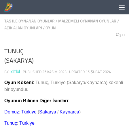
Skip to content
TAŞ İLE OYNANAN OYUNLAR
/
MALZEMELI OYNANAN OYUNLAR
/
AÇIK ALAN OYUNLARI
/
OYUN
0
TUNUÇ
(SAKARYA)
BY
IXITIXI
· PUBLISHED
25 KASIM 2023
· UPDATED
15 ŞUBAT 2024
Oyun Kökeni:
Tunuç, Türkiye (Sakarya/Kaynarca) kökenli
bir oyundur.
Oyunun Bilinen Diğer İsimleri:
Domuz
:
Türkiye
(
Sakarya
/
Kaynarca
)
Tunuç
:
Türkiye