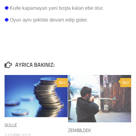
֍
Kulte kapamayan yani boşta kalan ebe olur.
֍
Oyun aynı şekilde devam edip gider.
0
0
GÜLLE
ZEMBİLDEK
23 EKIM 2023