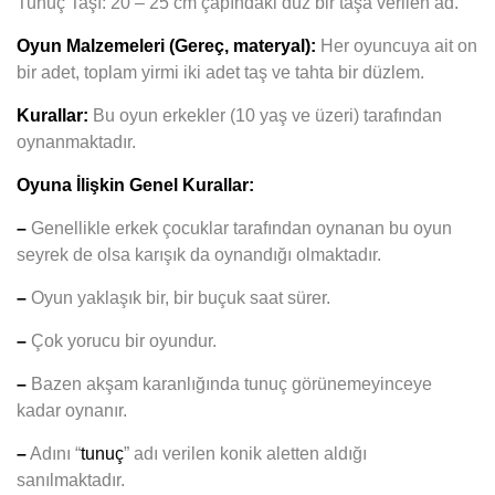
Tunuç Taşı: 20 – 25 cm çapındaki düz bir taşa verilen ad.
Oyun Malzemeleri (Gereç, materyal):
Her oyuncuya ait on
bir adet, toplam yirmi iki adet taş ve tahta bir düzlem.
Kurallar:
Bu oyun erkekler (10 yaş ve üzeri) tarafından
oynanmaktadır.
Oyuna İlişkin Genel Kurallar:
–
Genellikle erkek çocuklar tarafından oynanan bu oyun
seyrek de olsa karışık da oynandığı olmaktadır.
–
Oyun yaklaşık bir, bir buçuk saat sürer.
–
Çok yorucu bir oyundur.
–
Bazen akşam karanlığında tunuç görünemeyinceye
kadar oynanır.
–
Adını “
tunuç
” adı verilen konik aletten aldığı
sanılmaktadır.