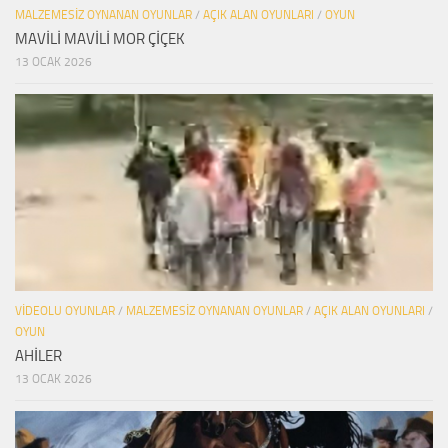
MALZEMESIZ OYNANAN OYUNLAR
/
AÇIK ALAN OYUNLARI
/
OYUN
MAVİLİ MAVİLİ MOR ÇİÇEK
13 OCAK 2026
VIDEOLU OYUNLAR
/
MALZEMESIZ OYNANAN OYUNLAR
/
AÇIK ALAN OYUNLARI
/
OYUN
AHİLER
13 OCAK 2026