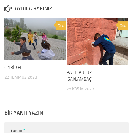
0
0
ONBİR ELLİ
BATTI BULUK
22 TEMMUZ 2023
(SAKLAMBAÇ)
25 KASIM 2023
BIR YANIT YAZIN
Yorum
*