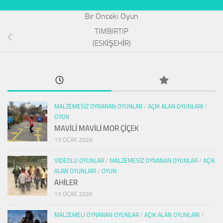
TIMBIRTIP
(ESKİŞEHİR)
MALZEMESIZ OYNANAN OYUNLAR
/
AÇIK ALAN OYUNLARI
/
OYUN
MAVİLİ MAVİLİ MOR ÇİÇEK
13 OCAK 2026
VIDEOLU OYUNLAR
/
MALZEMESIZ OYNANAN OYUNLAR
/
AÇIK
ALAN OYUNLARI
/
OYUN
AHİLER
13 OCAK 2026
MALZEMELI OYNANAN OYUNLAR
/
AÇIK ALAN OYUNLARI
/