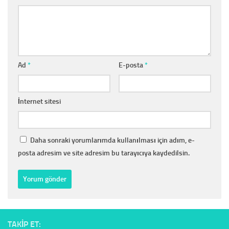
Ad
*
E-posta
*
İnternet sitesi
Daha sonraki yorumlarımda kullanılması için adım, e-
posta adresim ve site adresim bu tarayıcıya kaydedilsin.
TAKIP ET: