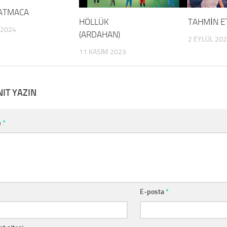
 ATMACA
TAHMİN E
HÖLLÜK
 2024
(ARDAHAN)
2 EYLÜL 20
11 KASIM 2023
NIT YAZIN
m
*
E-posta
*