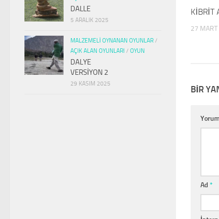
DALLE
KİBRİT
5 ARALIK 2025
27 MART
MALZEMELI OYNANAN OYUNLAR
/
AÇIK ALAN OYUNLARI
/
OYUN
DALYE
VERSİYON 2
29 KASIM 2025
BIR YA
Yoru
Ad
*