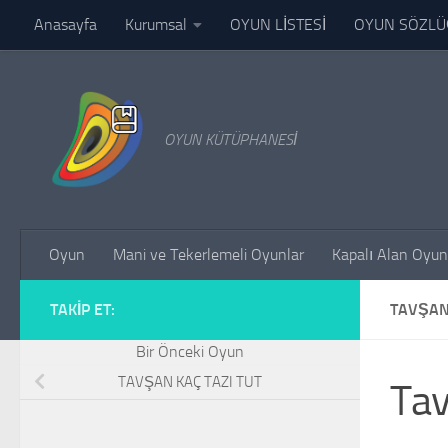
Anasayfa
Kurumsal
OYUN LİSTESİ
OYUN SÖZL
Skip to content
OYUNLAR HAKKINDA HERŞEY
Dünya Oyunları Listesi
OYUN KÜTÜPHANESİ
Oyun
Mani ve Tekerlemeli Oyunlar
Kapalı Alan Oyun
TAKIP ET:
TAVŞAN 
TAVŞAN KAÇ TAZI TUT
Tav