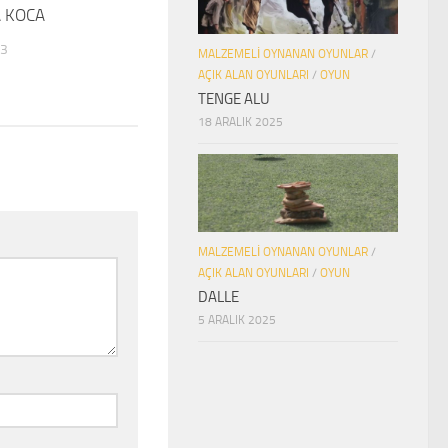
A KOCA
23
MALZEMELI OYNANAN OYUNLAR
/
AÇIK ALAN OYUNLARI
/
OYUN
TENGE ALU
18 ARALIK 2025
MALZEMELI OYNANAN OYUNLAR
/
AÇIK ALAN OYUNLARI
/
OYUN
DALLE
5 ARALIK 2025