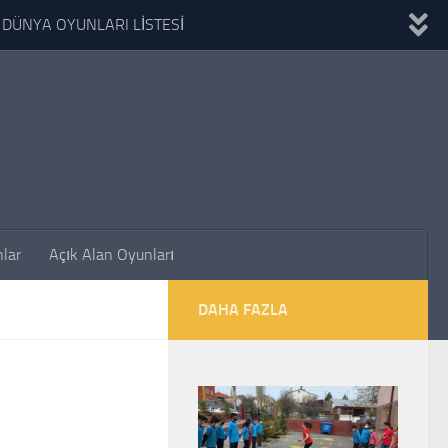
DÜNYA OYUNLARI LİSTESİ
lar
Açık Alan Oyunları
DAHA FAZLA