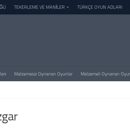
ÜĞÜ
TEKERLEME VE MANİLER
TÜRKÇE OYUN ADLARI
TR
ları
Malzemesiz Oynanan Oyunlar
Malzemeli Oynanan Oyun
R
zgar