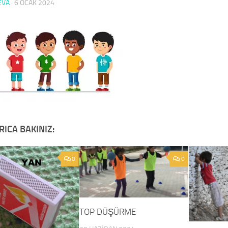
EVA
·
6 OCAK 2024
0
0
TOP DÜŞÜRME