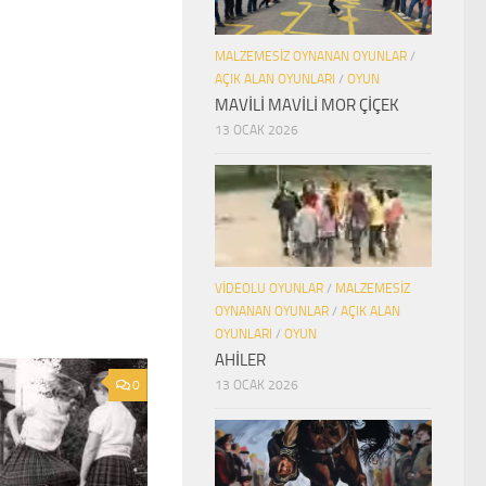
MALZEMESIZ OYNANAN OYUNLAR
/
AÇIK ALAN OYUNLARI
/
OYUN
MAVİLİ MAVİLİ MOR ÇİÇEK
13 OCAK 2026
VIDEOLU OYUNLAR
/
MALZEMESIZ
OYNANAN OYUNLAR
/
AÇIK ALAN
OYUNLARI
/
OYUN
AHİLER
0
13 OCAK 2026