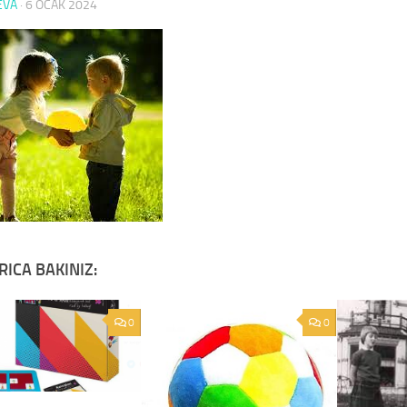
EVA
·
6 OCAK 2024
0
0