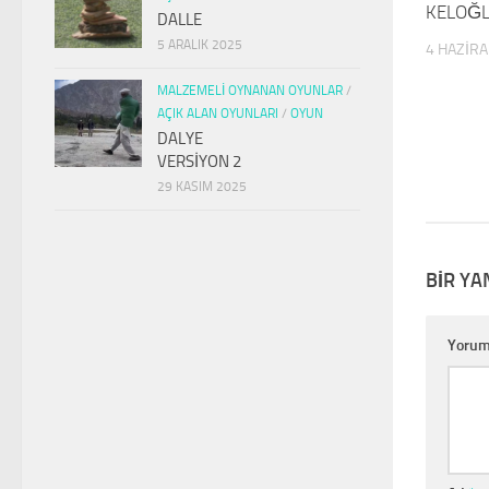
KELOĞL
DALLE
5 ARALIK 2025
4 HAZIRA
MALZEMELI OYNANAN OYUNLAR
/
AÇIK ALAN OYUNLARI
/
OYUN
DALYE
VERSİYON 2
29 KASIM 2025
BIR YA
Yoru