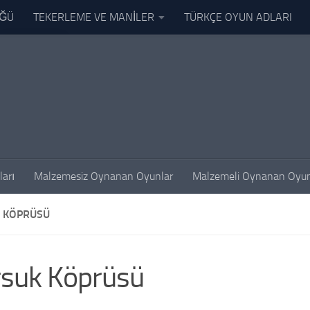
ÜĞÜ
TEKERLEME VE MANİLER
TÜRKÇE OYUN ADLARI
TR
ları
Malzemesiz Oynanan Oyunlar
Malzemeli Oynanan Oyun
 KÖPRÜSÜ
suk Köprüsü