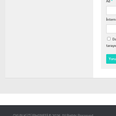
Ad
*
İntern
Da
tarayı
OYUN KÜTÜPHANESİ © 2026. All Rights Reserved.