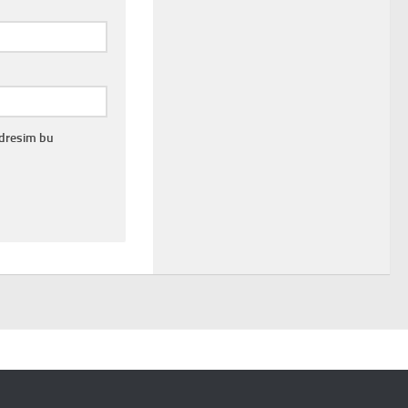
adresim bu