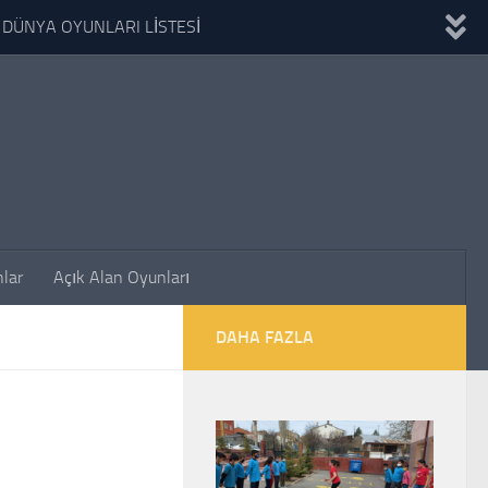
DÜNYA OYUNLARI LİSTESİ
lar
Açık Alan Oyunları
DAHA FAZLA