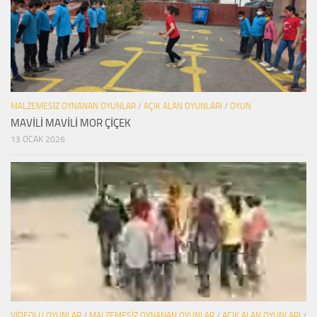
MALZEMESIZ OYNANAN OYUNLAR
/
AÇIK ALAN OYUNLARI
/
OYUN
MAVİLİ MAVİLİ MOR ÇİÇEK
13 OCAK 2026
VIDEOLU OYUNLAR
/
MALZEMESIZ OYNANAN OYUNLAR
/
AÇIK ALAN OYUNLARI
/