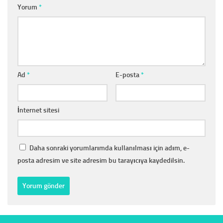
Yorum
*
Ad
*
E-posta
*
İnternet sitesi
Daha sonraki yorumlarımda kullanılması için adım, e-
posta adresim ve site adresim bu tarayıcıya kaydedilsin.