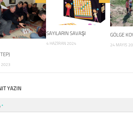
SAYILARIN SAVAŞI
GÖLGE KO
4 HAZIRAN 2024
24 MAYIS 2
TEP)
 2023
NIT YAZIN
m
*