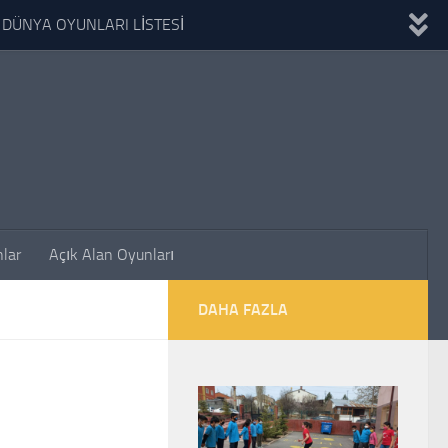
DÜNYA OYUNLARI LİSTESİ
lar
Açık Alan Oyunları
DAHA FAZLA