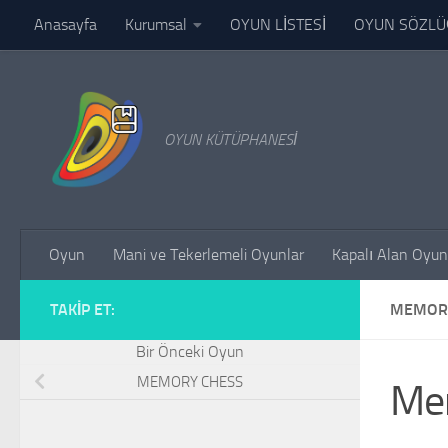
Anasayfa
Kurumsal
OYUN LİSTESİ
OYUN SÖZL
Skip to content
OYUNLAR HAKKINDA HERŞEY
Dünya Oyunları Listesi
OYUN KÜTÜPHANESİ
Oyun
Mani ve Tekerlemeli Oyunlar
Kapalı Alan Oyun
TAKIP ET:
MEMORY
MEMORY CHESS
Me