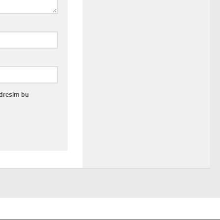
adresim bu