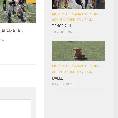
MALZEMELI OYNANAN OYUNLAR
/
AÇIK ALAN OYUNLARI
/
OYUN
TENGE ALU
VALAMACASI
18 ARALIK 2025
024
MALZEMELI OYNANAN OYUNLAR
/
AÇIK ALAN OYUNLARI
/
OYUN
DALLE
5 ARALIK 2025