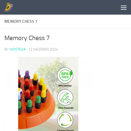
Skip to content
MEMORY CHESS 7
Memory Chess 7
BY
HOSTEVA
·
12 HAZIRAN 2024