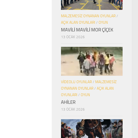
MALZEMESIZ OYNANAN OYUNLAR
/
AÇIK ALAN OYUNLARI
/
OYUN
MAVİLİ MAVİLİ MOR ÇİÇEK
13 OCAK 2026
VIDEOLU OYUNLAR
/
MALZEMESIZ
OYNANAN OYUNLAR
/
AÇIK ALAN
OYUNLARI
/
OYUN
AHİLER
13 OCAK 2026