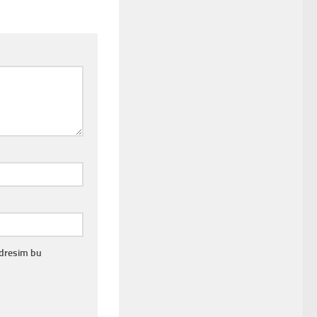
adresim bu