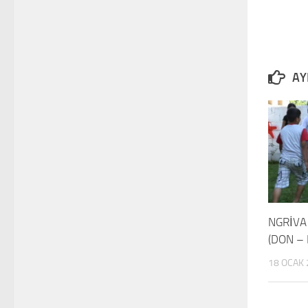
NGRİVA
(DON – 
18 OCAK 