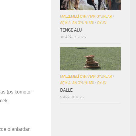
MALZEMELI OYNANAN OYUNLAR
/
AÇIK ALAN OYUNLARI
/
OYUN
TENGE ALU
18 ARALIK 2025
MALZEMELI OYNANAN OYUNLAR
/
AÇIK ALAN OYUNLARI
/
OYUN
DALLE
kas (psikomotor
5 ARALIK 2025
emek.
zde olanlardan