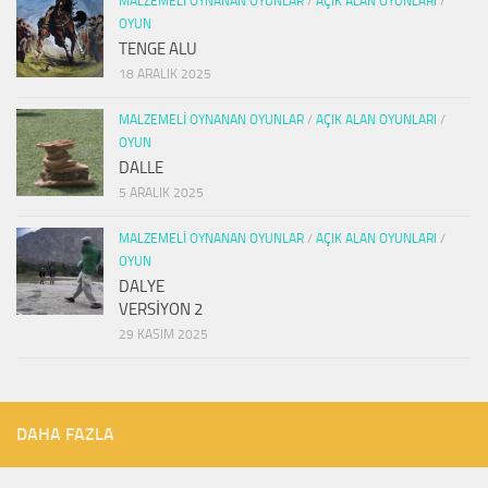
MALZEMELI OYNANAN OYUNLAR
/
AÇIK ALAN OYUNLARI
/
OYUN
TENGE ALU
18 ARALIK 2025
MALZEMELI OYNANAN OYUNLAR
/
AÇIK ALAN OYUNLARI
/
OYUN
DALLE
5 ARALIK 2025
MALZEMELI OYNANAN OYUNLAR
/
AÇIK ALAN OYUNLARI
/
OYUN
DALYE
VERSİYON 2
29 KASIM 2025
DAHA FAZLA