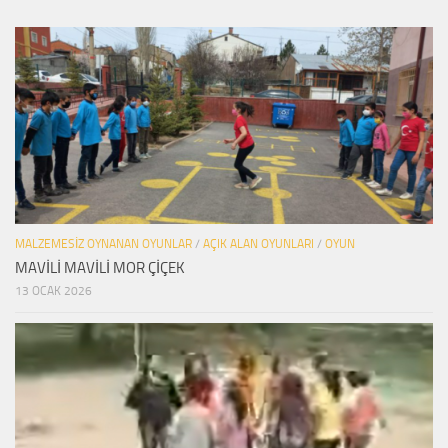
MALZEMESIZ OYNANAN OYUNLAR
/
AÇIK ALAN OYUNLARI
/
OYUN
MAVİLİ MAVİLİ MOR ÇİÇEK
13 OCAK 2026