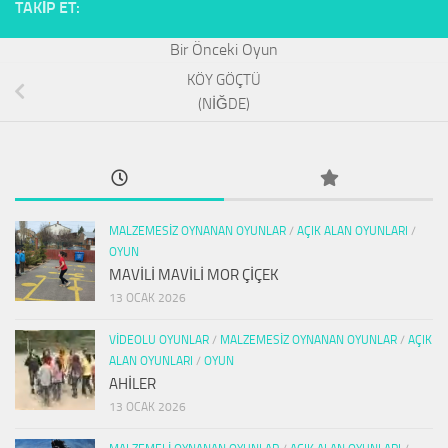
TAKIP ET:
KÖY GÖÇTÜ
(NİĞDE)
MALZEMESIZ OYNANAN OYUNLAR
/
AÇIK ALAN OYUNLARI
/
OYUN
MAVİLİ MAVİLİ MOR ÇİÇEK
13 OCAK 2026
VIDEOLU OYUNLAR
/
MALZEMESIZ OYNANAN OYUNLAR
/
AÇIK
ALAN OYUNLARI
/
OYUN
AHİLER
13 OCAK 2026