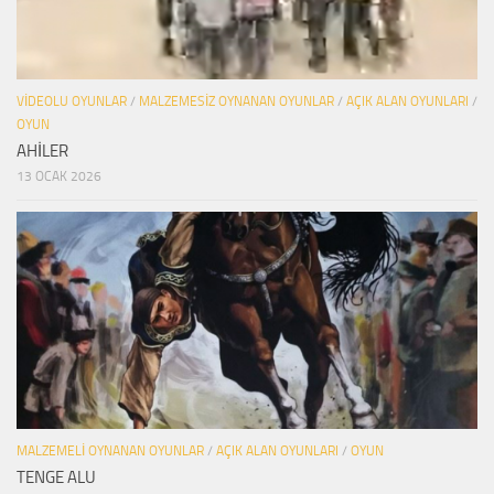
VIDEOLU OYUNLAR
/
MALZEMESIZ OYNANAN OYUNLAR
/
AÇIK ALAN OYUNLARI
/
OYUN
AHİLER
13 OCAK 2026
MALZEMELI OYNANAN OYUNLAR
/
AÇIK ALAN OYUNLARI
/
OYUN
TENGE ALU