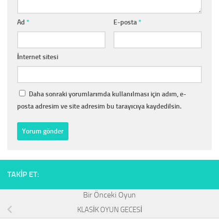
Ad
*
E-posta
*
İnternet sitesi
Daha sonraki yorumlarımda kullanılması için adım, e-
posta adresim ve site adresim bu tarayıcıya kaydedilsin.
TAKIP ET:
KLASİK OYUN GECESİ