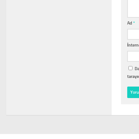
Ad
*
İntern
Da
tarayı