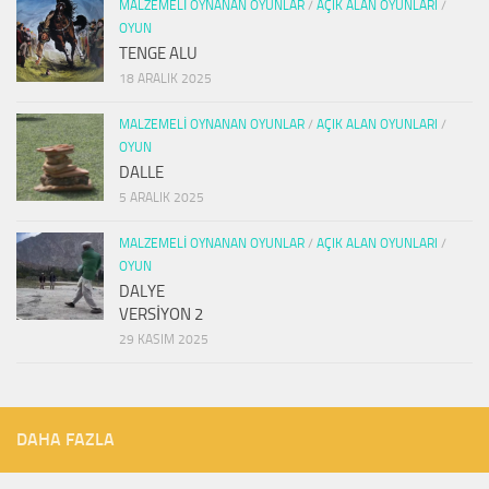
MALZEMELI OYNANAN OYUNLAR
/
AÇIK ALAN OYUNLARI
/
OYUN
TENGE ALU
18 ARALIK 2025
MALZEMELI OYNANAN OYUNLAR
/
AÇIK ALAN OYUNLARI
/
OYUN
DALLE
5 ARALIK 2025
MALZEMELI OYNANAN OYUNLAR
/
AÇIK ALAN OYUNLARI
/
OYUN
DALYE
VERSİYON 2
29 KASIM 2025
DAHA FAZLA