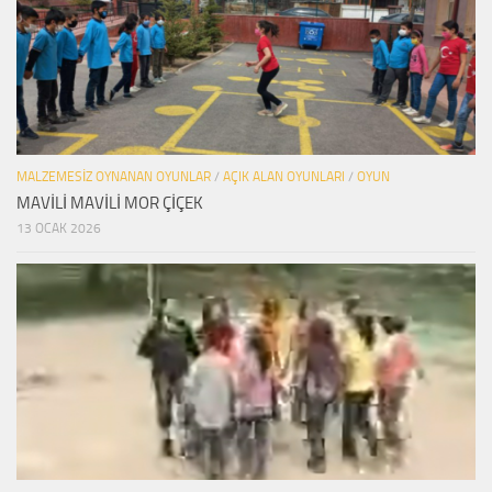
MALZEMESIZ OYNANAN OYUNLAR
/
AÇIK ALAN OYUNLARI
/
OYUN
MAVİLİ MAVİLİ MOR ÇİÇEK
13 OCAK 2026