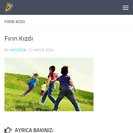
Skip to content
FIRIN KIZDI
Fırın Kızdı
BY
HOSTEVA
·
21 MAYIS 2024