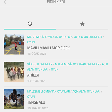
FIRIN KIZDI
MALZEMESIZ OYNANAN OYUNLAR
/
AÇIK ALAN OYUNLARI
/
OYUN
MAVİLİ MAVİLİ MOR ÇİÇEK
13 OCAK 2026
VIDEOLU OYUNLAR
/
MALZEMESIZ OYNANAN OYUNLAR
/
AÇIK
ALAN OYUNLARI
/
OYUN
AHİLER
13 OCAK 2026
MALZEMELI OYNANAN OYUNLAR
/
AÇIK ALAN OYUNLARI
/
OYUN
TENGE ALU
18 ARALIK 2025