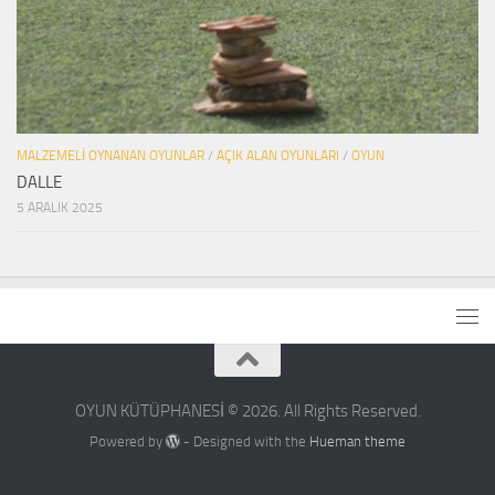
MALZEMELI OYNANAN OYUNLAR
/
AÇIK ALAN OYUNLARI
/
OYUN
DALLE
5 ARALIK 2025
OYUN KÜTÜPHANESİ © 2026. All Rights Reserved.
Powered by
- Designed with the
Hueman theme