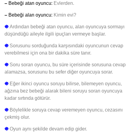
–
Bebeği atan oyuncu:
Evlerden.
–
Bebeği alan oyuncu:
Kimin evi?
֍
Ardından bebeği atan oyuncu, alan oyuncuya sormayı
düşündüğü aileyle ilgili ipuçları vermeye başlar.
֍
Sorusunu sorduğunda karşısındaki oyuncunun cevap
verebilmesi için ona bir dakika süre tanır.
֍
Soru soran oyuncu, bu süre içerisinde sorusuna cevap
alamazsa, sorusunu bu sefer diğer oyuncuya sorar.
֍
Eğer ikinci oyuncu soruyu bilirse, bilemeyen oyuncu,
ağzına bez bebeği alarak bileni soruyu soran oyuncuya
kadar sırtında götürür.
֍
Böylelikle soruya cevap veremeyen oyuncu, cezasını
çekmiş olur.
֍
Oyun aynı şekilde devam edip gider.