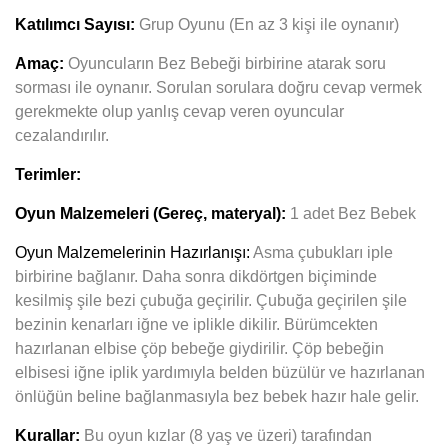
Katılımcı Sayısı:
Grup Oyunu (En az 3 kişi ile oynanır)
Amaç:
Oyuncuların Bez Bebeği birbirine atarak soru
sorması ile oynanır. Sorulan sorulara doğru cevap vermek
gerekmekte olup yanlış cevap veren oyuncular
cezalandırılır.
Terimler:
Oyun Malzemeleri (Gereç, materyal):
1 adet Bez Bebek
Oyun Malzemelerinin Hazırlanışı:
Asma çubukları iple
birbirine bağlanır. Daha sonra dikdörtgen biçiminde
kesilmiş şile bezi çubuğa geçirilir. Çubuğa geçirilen şile
bezinin kenarları iğne ve iplikle dikilir. Bürümcekten
hazırlanan elbise çöp bebeğe giydirilir. Çöp bebeğin
elbisesi iğne iplik yardımıyla belden büzülür ve hazırlanan
önlüğün beline bağlanmasıyla bez bebek hazır hale gelir.
Kurallar:
Bu oyun kızlar (8 yaş ve üzeri) tarafından