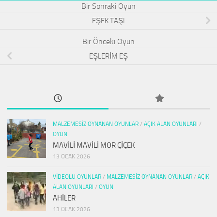
EŞEK TAŞI
EŞLERİM EŞ
MALZEMESIZ OYNANAN OYUNLAR
/
AÇIK ALAN OYUNLARI
/
OYUN
MAVİLİ MAVİLİ MOR ÇİÇEK
13 OCAK 2026
VIDEOLU OYUNLAR
/
MALZEMESIZ OYNANAN OYUNLAR
/
AÇIK
ALAN OYUNLARI
/
OYUN
AHİLER
13 OCAK 2026