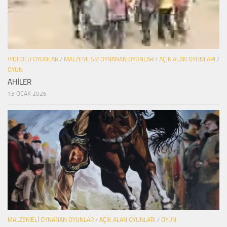
VIDEOLU OYUNLAR
/
MALZEMESIZ OYNANAN OYUNLAR
/
AÇIK ALAN OYUNLARI
/
OYUN
AHİLER
13 OCAK 2026
MALZEMELI OYNANAN OYUNLAR
/
AÇIK ALAN OYUNLARI
/
OYUN