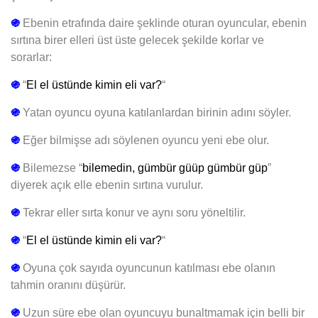
֍
Ebenin etrafında daire şeklinde oturan oyuncular, ebenin
sırtına birer elleri üst üste gelecek şekilde korlar ve
sorarlar:
֍
“
El el üstünde kimin eli var?
“
֍
Yatan oyuncu oyuna katılanlardan birinin adını söyler.
֍
Eğer bilmişse adı söylenen oyuncu yeni ebe olur.
֍
Bilemezse “
bilemedin, gümbür güüp gümbür güp
”
diyerek açık elle ebenin sırtına vurulur.
֍
Tekrar eller sırta konur ve aynı soru yöneltilir.
֍
“
El el üstünde kimin eli var?
“
֍
Oyuna çok sayıda oyuncunun katılması ebe olanın
tahmin oranını düşürür.
֍
Uzun süre ebe olan oyuncuyu bunaltmamak için belli bir