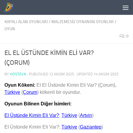
Skip to content
KAPALI ALAN OYUNLARI
/
MALZEMESIZ OYNANAN OYUNLAR
/
OYUN
0
EL EL ÜSTÜNDE KİMİN ELİ VAR?
(ÇORUM)
BY
HOSTEVA
· PUBLISHED
12 KASIM 2025
· UPDATED
14 KASIM 2025
Oyun Kökeni:
El El Üstünde Kimin Eli Var? (Çorum)
,
Türkiye
(
Çorum
)
kökenli bir oyundur.
Oyunun Bilinen Diğer İsimleri:
El Üstünde Kimin Eli Var?
:
Türkiye
(
Artvin
)
El Üstünde Kimin Eli Var?:
Türkiye
(
Gaziantep
)