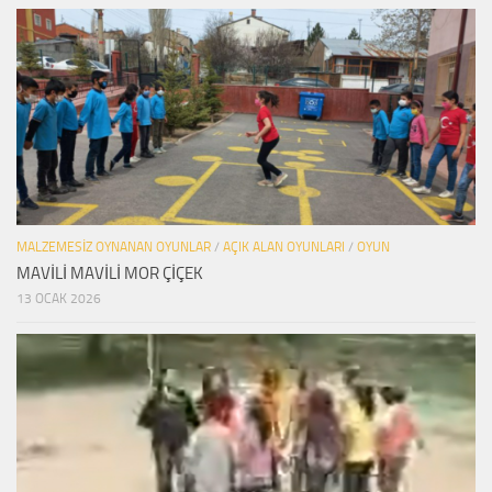
MALZEMESIZ OYNANAN OYUNLAR
/
AÇIK ALAN OYUNLARI
/
OYUN
MAVİLİ MAVİLİ MOR ÇİÇEK
13 OCAK 2026