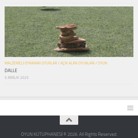
MALZEMELI OYNANAN OYUNLAR
/
AÇIK ALAN OYUNLARI
/
OYUN
DALLE
5 ARALIK 2025
OYUN KÜTÜPHANESİ © 2026. All Rights Reserved.