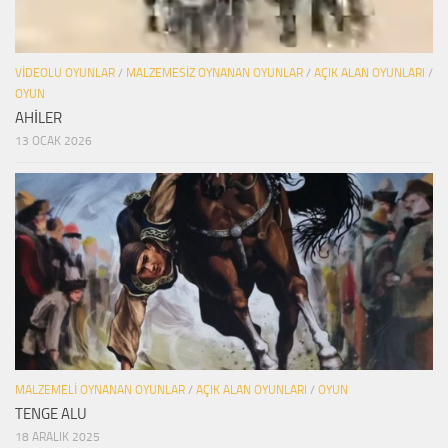
VIDEOLU OYUNLAR
/
MALZEMESIZ OYNANAN OYUNLAR
/
AÇIK ALAN OYUNLARI
/
OYUN
AHİLER
13 OCAK 2026
MALZEMELI OYNANAN OYUNLAR
/
AÇIK ALAN OYUNLARI
/
OYUN
TENGE ALU
18 ARALIK 2025