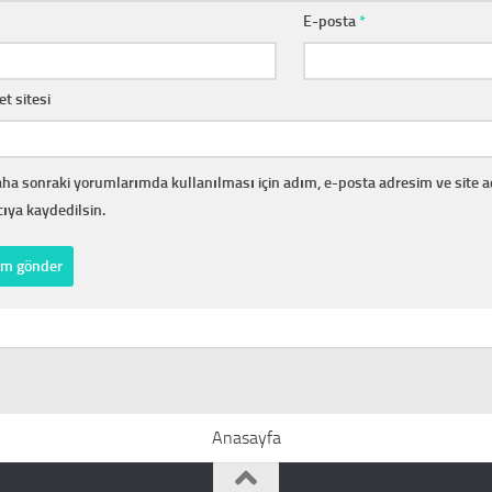
E-posta
*
et sitesi
ha sonraki yorumlarımda kullanılması için adım, e-posta adresim ve site 
cıya kaydedilsin.
Anasayfa