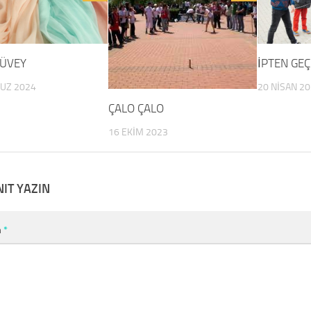
GÜVEY
İPTEN GE
UZ 2024
20 NISAN 2
ÇALO ÇALO
16 EKIM 2023
NIT YAZIN
m
*