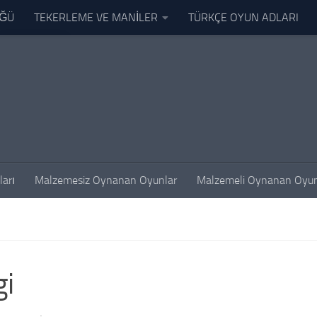
ÜĞÜ
TEKERLEME VE MANİLER
TÜRKÇE OYUN ADLARI
TR
ları
Malzemesiz Oynanan Oyunlar
Malzemeli Oynanan Oyun
gi