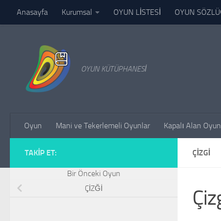
Anasayfa
Kurumsal
OYUN LİSTESİ
OYUN SÖZL
Skip to content
OYUNLAR HAKKINDA HERŞEY
Dünya Oyunları Listesi
OYUN KÜTÜPHANESİ
Oyun
Mani ve Tekerlemeli Oyunlar
Kapalı Alan Oyun
TAKIP ET:
ÇIZGI
ÇİZĞİ
Çiz