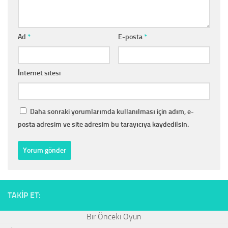
Ad
*
E-posta
*
İnternet sitesi
Daha sonraki yorumlarımda kullanılması için adım, e-
posta adresim ve site adresim bu tarayıcıya kaydedilsin.
TAKIP ET: