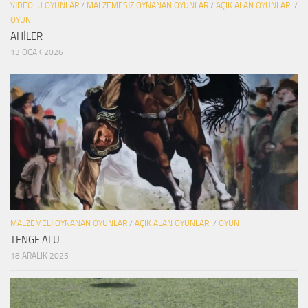
VIDEOLU OYUNLAR
/
MALZEMESIZ OYNANAN OYUNLAR
/
AÇIK ALAN OYUNLARI
/
OYUN
AHİLER
13 OCAK 2026
MALZEMELI OYNANAN OYUNLAR
/
AÇIK ALAN OYUNLARI
/
OYUN
TENGE ALU
18 ARALIK 2025