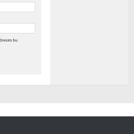
adresim bu