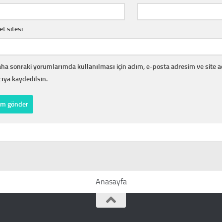
et sitesi
ha sonraki yorumlarımda kullanılması için adım, e-posta adresim ve site 
cıya kaydedilsin.
Anasayfa