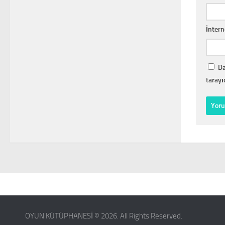
İntern
Da
tarayı
OYUN KÜTÜPHANESİ © 2026. All Rights Reserved.