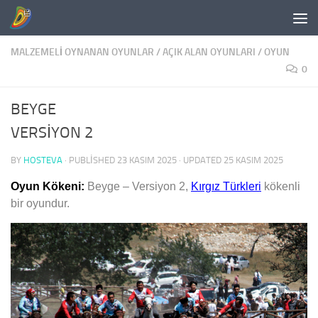
Skip to content
MALZEMELI OYNANAN OYUNLAR
/
AÇIK ALAN OYUNLARI
/
OYUN
0
BEYGE
VERSİYON 2
BY
HOSTEVA
· PUBLISHED
23 KASIM 2025
· UPDATED
25 KASIM 2025
Oyun Kökeni:
Beyge – Versiyon 2,
Kırgız Türkleri
kökenli
bir oyundur.