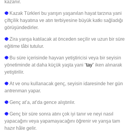
kazanır.
֍
Kazak Türkleri bu yarışın yaşanılan hayat tarzına yani
çiftçilik hayatına ve atın terbiyesine büyük katkı sağladığı
görüşündedirler.
֍
Zira yarışa katılacak at önceden seçilir ve uzun bir süre
eğitime tâbi tutulur.
֍
Bu süre içerisinde hayvan yetiştiricisi veya bir seyisin
yönetiminde at daha küçük yaşta yani “
tay
” iken alınarak
yetiştirilir.
֍
At ve onu kullanacak genç, seyisin idaresinde her gün
antrenman yapar.
֍
Genç at’a, at’da gence alıştırılır.
֍
Genç bir süre sonra atını çok iyi tanır ve neyi nasıl
yapacağını veya yapamayacağını öğrenir ve yarışa tam
hazır hâle gelir.