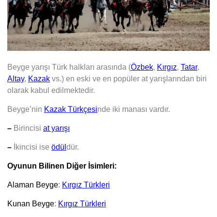
Beyge yarışı Türk halkları arasında (
Özbek
,
Kırgız
,
Tatar
,
Altay
,
Kazak
vs.) en eski ve en popüler at yarışlarından biri
olarak kabul edilmektedir.
Beyge’nin
Kazak Türkçesi
nde iki manası vardır.
–
Birincisi
at yarışı
–
İkincisi ise
ödül
dür.
Oyunun Bilinen Diğer İsimleri:
Alaman Beyge
:
Kırgız Türkleri
Kunan Beyge
:
Kırgız Türkleri