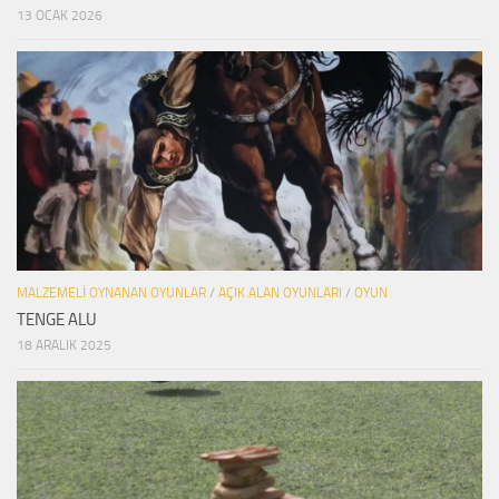
13 OCAK 2026
MALZEMELI OYNANAN OYUNLAR
/
AÇIK ALAN OYUNLARI
/
OYUN
TENGE ALU
18 ARALIK 2025