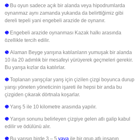
֍
Bu oyun sadece açık bir alanda veya hipodrumlarda
oynanmaz aynı zamanda yukarıda da belirttiğimiz gibi
dereli tepeli yani engebeli arazide de oynanır.
֍
Engebeli arazide oynanması Kazak halkı arasında
özellikle tercih edilir.
֍
Alaman Beyge yarışına katılanların yumuşak bir alanda
10 ila 20 adımlık bir mesafeyi yürüyerek geçmeleri gerekir.
Bu yarışa kızlar da katılırlar.
֍
Toplanan yarışçılar yarış için çizilen çizgi boyunca durup
yarışı yöneten yöneticinin işareti ile hepsi bir anda bu
çizgiden çıkarak dörtnala koşarlar.
֍
Yarış 5 ile 10 kilometre arasında yapılır.
֍
Yarışın sonunu belirleyen çizgiye gelen atlı galip kabul
edilir ve ödülünü alır.
֍
Bu yarışın birde 3 – 5
yaya
ile bir grup atlı insanın