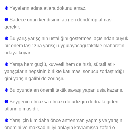
֍
Yayaların adına atlara dokunulamaz.
֍
Sadece onun kendisinin atı geri döndürüp alması
gerekir.
֍
Bu yarış yarışçının ustalığını göstermesi açısından büyük
bir önem taşır zira yarışçı uygulayacağı taktikle maharetini
ortaya koyar.
֍
Yarışa hem güçlü, kuvvetli hem de hızlı, süratli atlı-
yarışçıların hepsinin birlikte katılması sonucu zorlaştırdığı
gibi yarışın galibi de zorlaşır.
֍
Bu oyunda en önemli taktik savaşı yapan usta kazanır.
֍
Beygenin olmazsa olmazı doludizgin dörtnala giden
atların olmasıdır.
֍
Yarış için kim daha önce antrenman yapmış ve yarışın
önemini ve maksadını iyi anlayıp kavramışsa zaferi o