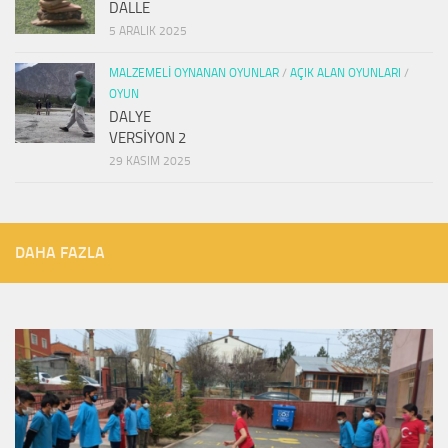
DALLE
5 ARALIK 2025
MALZEMELI OYNANAN OYUNLAR
/
AÇIK ALAN OYUNLARI
/
OYUN
DALYE
VERSİYON 2
29 KASIM 2025
DAHA FAZLA