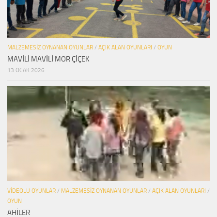
MALZEMESIZ OYNANAN OYUNLAR
/
AÇIK ALAN OYUNLARI
/
OYUN
MAVİLİ MAVİLİ MOR ÇİÇEK
13 OCAK 2026
VIDEOLU OYUNLAR
/
MALZEMESIZ OYNANAN OYUNLAR
/
AÇIK ALAN OYUNLARI
/
OYUN
AHİLER