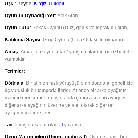
Uşkır Beyge
:
Kırgız Türkleri
Oyunun Oynadığı Yer:
Açık Alan
Oyun Türü:
Sokak Oyunu (Düz, geniş ve toprak bir alan)
Katılımcı Sayısı:
Grup Oyunu (En az 8 kişi ile oynanır)
Amaç:
Amaç tüm oyuncular / yarışmacılardan önce hedefe
varmaktır.
Terimler:
Dörtnala
: Bir atın en hızlı yürüyüşü olan dörtnala, genellikle
üç vuruşluk bir tempoda ilerler: At önce bir arka ayağının
üzerine iner, ardından aynı anda çaprazdaki ön ayağı ve
diğer arka ayağının üzerine ve son olarak diğer ön
ayağının üzerine iner.
Tay
: 3 yaşına kadar olan
at
yavrusu
Oyun Malzemeleri (Gereç, materyal):
Oyun Sahası, her