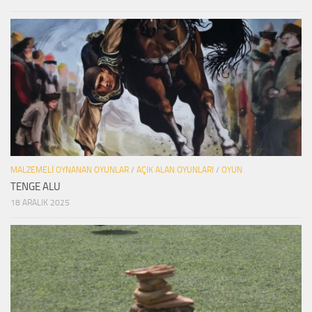
MALZEMELI OYNANAN OYUNLAR
/
AÇIK ALAN OYUNLARI
/
OYUN
TENGE ALU
18 ARALIK 2025