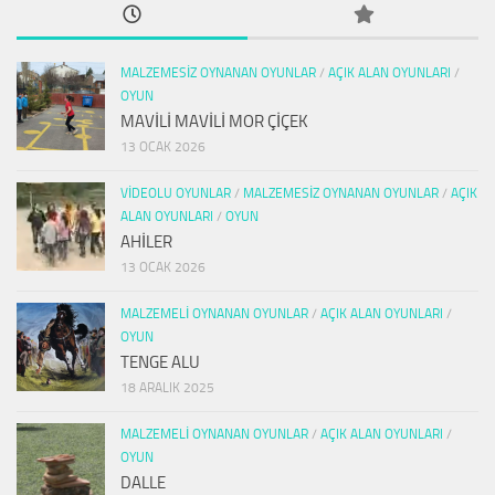
MALZEMESIZ OYNANAN OYUNLAR
/
AÇIK ALAN OYUNLARI
/
OYUN
MAVİLİ MAVİLİ MOR ÇİÇEK
13 OCAK 2026
VIDEOLU OYUNLAR
/
MALZEMESIZ OYNANAN OYUNLAR
/
AÇIK
ALAN OYUNLARI
/
OYUN
AHİLER
13 OCAK 2026
MALZEMELI OYNANAN OYUNLAR
/
AÇIK ALAN OYUNLARI
/
OYUN
TENGE ALU
18 ARALIK 2025
MALZEMELI OYNANAN OYUNLAR
/
AÇIK ALAN OYUNLARI
/
OYUN
DALLE