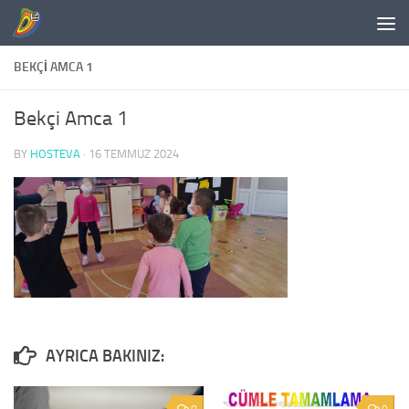
Skip to content
BEKÇI AMCA 1
Bekçi Amca 1
BY
HOSTEVA
·
16 TEMMUZ 2024