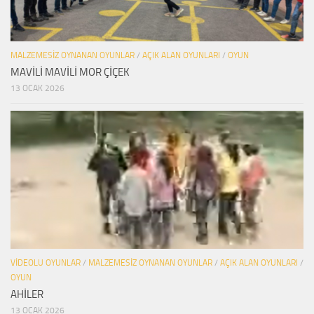
MALZEMESIZ OYNANAN OYUNLAR
/
AÇIK ALAN OYUNLARI
/
OYUN
MAVİLİ MAVİLİ MOR ÇİÇEK
13 OCAK 2026
VIDEOLU OYUNLAR
/
MALZEMESIZ OYNANAN OYUNLAR
/
AÇIK ALAN OYUNLARI
/
OYUN
AHİLER
13 OCAK 2026