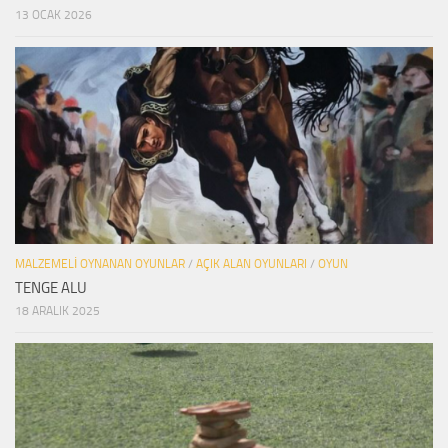
13 OCAK 2026
MALZEMELI OYNANAN OYUNLAR
/
AÇIK ALAN OYUNLARI
/
OYUN
TENGE ALU
18 ARALIK 2025