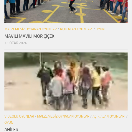
MALZEMESIZ OYNANAN OYUNLAR
/
AÇIK ALAN OYUNLARI
/
OYUN
MAVİLİ MAVİLİ MOR ÇİÇEK
13 OCAK 2026
VIDEOLU OYUNLAR
/
MALZEMESIZ OYNANAN OYUNLAR
/
AÇIK ALAN OYUNLARI
/
OYUN
AHİLER