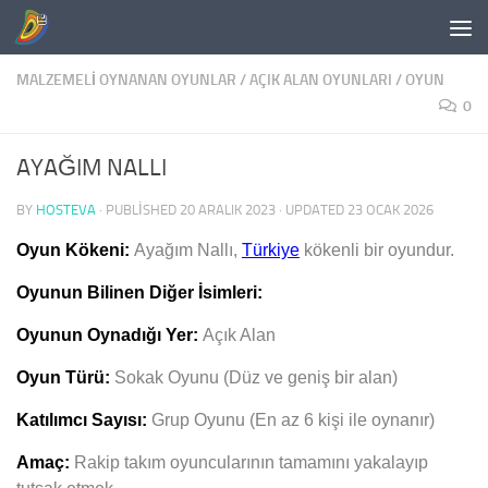
Skip to content
MALZEMELI OYNANAN OYUNLAR
/
AÇIK ALAN OYUNLARI
/
OYUN
0
AYAĞIM NALLI
BY
HOSTEVA
· PUBLISHED
20 ARALIK 2023
· UPDATED
23 OCAK 2026
Oyun Kökeni:
Ayağım Nallı
,
Türkiye
kökenli bir oyundur.
Oyunun Bilinen Diğer İsimleri:
Oyunun Oynadığı Yer:
Açık Alan
Oyun Türü:
Sokak Oyunu (Düz ve geniş bir alan)
Katılımcı Sayısı:
Grup Oyunu (En az 6 kişi ile oynanır)
Amaç:
Rakip takım oyuncularının tamamını yakalayıp