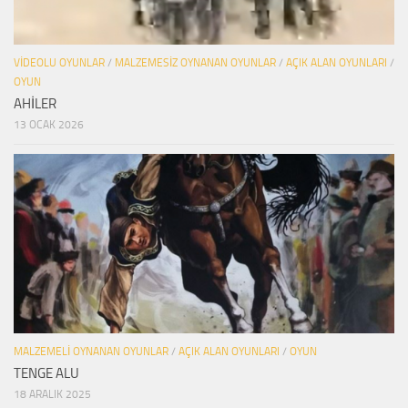
VIDEOLU OYUNLAR
/
MALZEMESIZ OYNANAN OYUNLAR
/
AÇIK ALAN OYUNLARI
/
OYUN
AHİLER
13 OCAK 2026
MALZEMELI OYNANAN OYUNLAR
/
AÇIK ALAN OYUNLARI
/
OYUN
TENGE ALU
18 ARALIK 2025