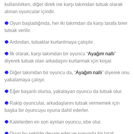
kullanılırken, diğer direk ise karşı takımdan tutsak olarak
alınan oyuncular içindir.
֍
Oyun başladığında, her iki takımdan da karşı tarafa birer
tutsak verilir.
֍
Ardından, tutsaklar kurtarılmaya çalışılır.
֍
İlk olarak, karşı takımdan bir oyuncu “
Ayağım nallı
”
diyerek tutsak olan arkadaşını kurtarmak için koşar.
֍
Diğer takımdan bir oyuncu da, “
Ayağım nallı
” diyerek onu
yakalamaya çalışır.
֍
Eğer başarılı olursa, yakalayan oyuncu da tutsak olur.
֍
Rakip oyuncular, arkadaşlarını tutsak vermemek için
başka bir oyuncuyu oyuna dahil ederler.
֍
Kalelerden en son ayrılan oyuncu, ebe olur.
֍
Oyun bu şekilde devam eder ve sonunda bir taraf