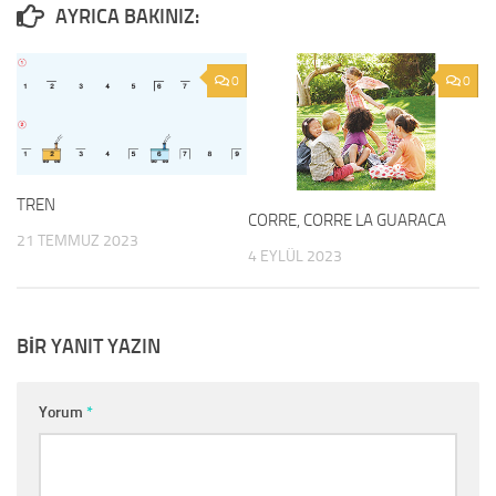
0
0
TREN
CORRE, CORRE LA GUARACA
21 TEMMUZ 2023
4 EYLÜL 2023
BIR YANIT YAZIN
Yorum
*