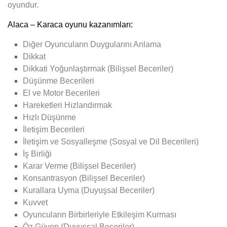
oyundur.
Alaca – Karaca
oyunu kazanımları:
Diğer Oyuncuların Duygularını Anlama
Dikkat
Dikkati Yoğunlaştırmak (Bilişsel Beceriler)
Düşünme Becerileri
El ve Motor Becerileri
Hareketleri Hızlandırmak
Hızlı Düşünme
İletişim Becerileri
İletişim ve Sosyalleşme (Sosyal ve Dil Becerileri)
İş Birliği
Karar Verme (Bilişsel Beceriler)
Konsantrasyon (Bilişsel Beceriler)
Kurallara Uyma (Duyuşsal Beceriler)
Kuvvet
Oyuncuların Birbirleriyle Etkileşim Kurması
Öz Güven (Duyuşsal Beceriler)