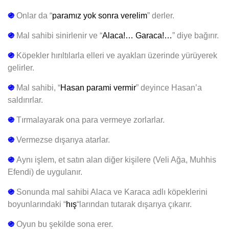
֍
Onlar da “
paramız yok sonra verelim
” derler.
֍
Mal sahibi sinirlenir ve “
Alaca!… Garaca!…
” diye bağırır.
֍
Köpekler hırıltılarla elleri ve ayakları üzerinde yürüyerek
gelirler.
֍
Mal sahibi, “
Hasan parami vermir
” deyince Hasan’a
saldırırlar.
֍
Tırmalayarak ona para vermeye zorlarlar.
֍
Vermezse dışarıya atarlar.
֍
Aynı işlem, et satın alan diğer kişilere (Veli Ağa, Muhhis
Efendi) de uygulanır.
֍
Sonunda mal sahibi Alaca ve Karaca adlı köpeklerini
boyunlarındaki “
hış
“larından tutarak dışarıya çıkarır.
֍
Oyun bu şekilde sona erer.