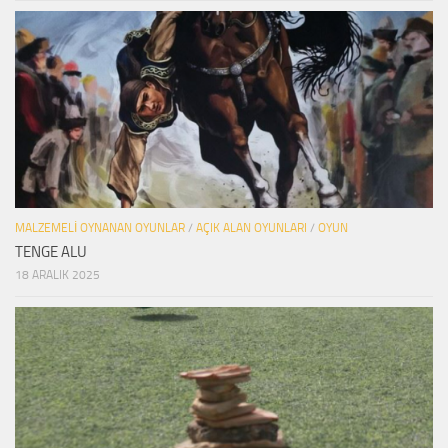
MALZEMELI OYNANAN OYUNLAR
/
AÇIK ALAN OYUNLARI
/
OYUN
TENGE ALU
18 ARALIK 2025